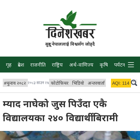
सुदूर नेपाललाई विश्वसँग जोड्दै
गृह
प्रदेश
राजनीति
राष्ट्रिय
अर्थ-वाणिज्य
कृषि
पर्यटन
प्रवास
#
चुनाव २०८२
२०८३ साउन २४
फोटोफिचर
भिडियो
अन्तरवार्ता
विचार/ब्लग
AQI:
114
लाइभ
म्याद नाघेको जुस पिउँदा एकै
विद्यालयका २४० विद्यार्थी बिरामी