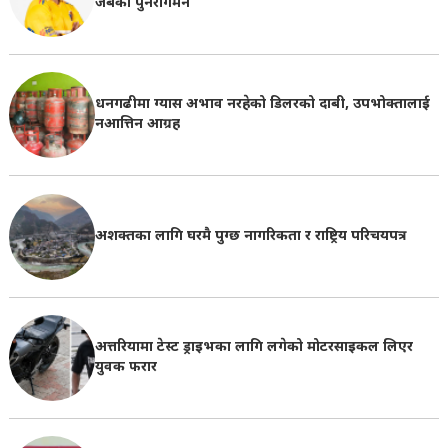
जैबको पुनरागमन
धनगढीमा ग्यास अभाव नरहेको डिलरको दाबी, उपभोक्तालाई
नआत्तिन आग्रह
अशक्तका लागि घरमै पुग्छ नागरिकता र राष्ट्रिय परिचयपत्र
अत्तरियामा टेस्ट ड्राइभका लागि लगेको मोटरसाइकल लिएर
युवक फरार