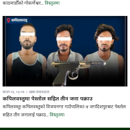
काठमाडौँको गोकर्णेश्वर...
विस्तृतमा
साउन २४, ०३:०७
खबर संवाददाता
कपिलवस्तुमा पेस्तोल सहित तीन जना पक्राउ
कपिलवस्तुः कपिलवस्तुको विजयनगर गाउँपालिका-४ जगदिशपुरबाट पेस्तोल
सहित तीन जनालाई पक्राउ...
विस्तृतमा