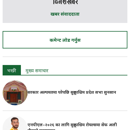
खबर संवाददाता
कमेन्ट लोड गर्नुस
भर्खरै
मुख्य समाचार
सरकार अल्पमतमा परेपछि सुदूरपश्चिम प्रदेश सभा सुनसान
एनपीएल–२०२६ का लागि सुदूरपश्चिम रोयल्समा सेफ अली