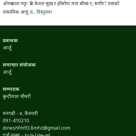
ओमप्रकाश भट्टः 'प्रेम केवल सुख र हाँसोमा मात्र बाँच्छ र, समीर? यसको
वास्तविक आयु त...
विस्तृतमा
प्रबन्धक
आर्जु
समाचार संयोजक
आर्जु
सम्पादक
बुन्दीलाल चौधरी
धनगढी - ४, कैलाली
091-410210
dineshfm93.8mhz@gmail.com
दर्ता नम्बर - १०३५/०७५-७६