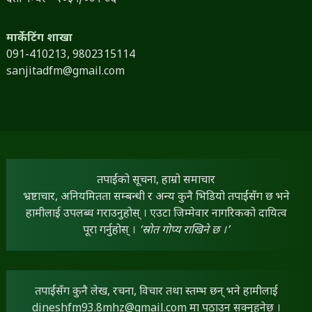
मार्केटिंग शाखा
091-410213,
9802315114
sanjitadfm@gmail.com
तपाईंको सूचना, हाम्रो समाचार
भ्रष्टाचार, अनियमितता सम्बन्धी र अन्य कुनै भिडियो तपाईंसँग छ भने
हामीलाई उपलब्ध गराउनुहोस् । एउटा जिम्मेवार नागरिकको दायित्व
पूरा गर्नुहोस् ।
‘स्रोत गोप्य राखिने छ ।’
तपाईंसँग कुनै लेख, रचना, विचार तथा स्तम्भ छन् भने हामीलाई
dineshfm93.8mhz@gmail.com
मा पठाउन सक्नुहुनेछ ।