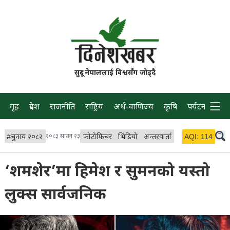
सुदूर नेपाललाई विश्वसँग जोड्दै
गृह
प्रदेश
राजनीति
राष्ट्रिय
अर्थ-वाणिज्य
कृषि
पर्यटन
प्रवास
#
चुनाव २०८२
२०८३ साउन २३
फोटोफिचर
भिडियो
अन्तरवार्ता
विचार/ब्लग
AQI:
114
लाइभ 
‘शमशेर’मा हिमेश र सुमनको यस्तो
लुक्स सार्वजनिक