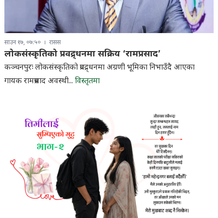
साउन १७, ०७:५०
रासस
लोकसंस्कृतिको प्रवद्र्धनमा सक्रिय ‘रामप्रसाद’
कञ्चनपुरः लोकसंस्कृतिको प्रवद्र्धनमा अग्रणी भूमिका निभाउँदै आएका
गायक रामप्रसाद अवस्थी...
विस्तृतमा