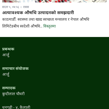
साउन ५, ०७:५६
रासस
अत्यावश्यक औषधि उत्पादनको समझदारी
काठमाडौँ: स्वास्थ्य तथा खाद्य स्वच्छता मन्त्रालय र नेपाल औषधि
लिमिटेडबीच स्वदेशी औषधि...
विस्तृतमा
प्रबन्धक
आर्जु
समाचार संयोजक
आर्जु
सम्पादक
बुन्दीलाल चौधरी
धनगढी - ४, कैलाली