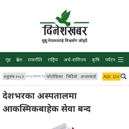
सुदूर नेपाललाई विश्वसँग जोड्दै
गृह
प्रदेश
राजनीति
राष्ट्रिय
अर्थ-वाणिज्य
कृषि
पर्यटन
प्रवास
#
चुनाव २०८२
२०८३ साउन २३
फोटोफिचर
भिडियो
अन्तरवार्ता
विचार/ब्लग
AQI:
114
लाइभ 
देशभरका अस्पतालमा
आकस्मिकबाहेक सेवा बन्द