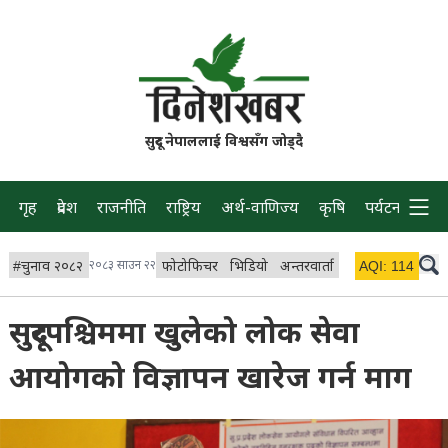
सुदूर नेपाललाई विश्वसँग जोड्दै
गृह
प्रदेश
राजनीति
राष्ट्रिय
अर्थ-वाणिज्य
कृषि
पर्यटन
प्रवास
#
चुनाव २०८२
२०८३ साउन २२
फोटोफिचर
भिडियो
अन्तरवार्ता
विचार/ब्लग
AQI:
114
लाइभ 
सुदूरपश्चिममा खुलेको लोक सेवा
आयोगको विज्ञापन खारेज गर्न माग