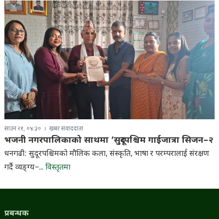
साउन २१, ०४:३०
खबर संवाददाता
भजनी नगरपालिकाको साथमा ‘सुदूरपश्चिम गाईजात्रा सिजन–२
धनगढी: सुदूरपश्चिमको मौलिक कला, संस्कृति, भाषा र परम्परालाई संरक्षण
गर्दै व्यङ्ग्य–...
विस्तृतमा
प्रबन्धक