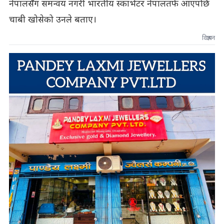
नेपालसँग समन्वय नगरी भारतीय स्काभेटर नेपालतर्फ आएपछि
चाबी खोसेको उनले बताए।
विज्ञापन