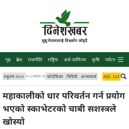
सुदूर नेपाललाई विश्वसँग जोड्दै
गृह
प्रदेश
राजनीति
राष्ट्रिय
अर्थ-वाणिज्य
कृषि
पर्यटन
प्रवास
#
चुनाव २०८२
२०८३ साउन २४
फोटोफिचर
भिडियो
अन्तरवार्ता
विचार/ब्लग
AQI:
114
लाइभ
महाकालीको धार परिवर्तन गर्न प्रयोग
भएको स्काभेटरको चाबी सशस्त्रले
खोस्यो