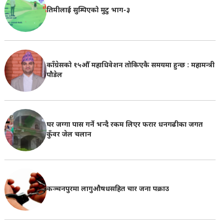
तिमीलाई सुम्पिएको मुटु भाग-३
काँग्रेसको १५औँ महाधिवेशन तोकिएकै समयमा हुन्छ : महामन्त्री
पौडेल
घर जग्गा पास गर्ने भन्दै रकम लिएर फरार धनगढीका जगत
कुँवर जेल चलान
कञ्चनपुरमा लागुऔषधसहित चार जना पक्राउ