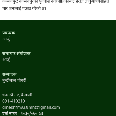
कञ्चनपुर: कञ्चनपुरको पुनर्वास नगरपालिकाबाट प्रहरीले लागुऔषधसहित
चार जनालाई पक्राउ गरेको छ।
प्रबन्धक
आर्जु
समाचार संयोजक
आर्जु
सम्पादक
बुन्दीलाल चौधरी
धनगढी - ४, कैलाली
091-410210
dineshfm93.8mhz@gmail.com
दर्ता नम्बर - १०३५/०७५-७६