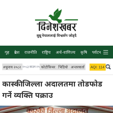
सुदूर नेपाललाई विश्वसँग जोड्दै
गृह
प्रदेश
राजनीति
राष्ट्रिय
अर्थ-वाणिज्य
कृषि
पर्यटन
प्रवास
#
चुनाव २०८२
२०८३ साउन २५
फोटोफिचर
भिडियो
अन्तरवार्ता
विचार/ब्लग
AQI:
114
लाइभ
कास्की जिल्ला अदालतमा तोडफोड
गर्ने व्यक्ति पक्राउ