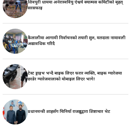
शिवपुरी धाममा अनेरास्ववियु ऐश्वर्य क्याम्पस कमिटीको बृहत्
सरसफाइ
कैलालीमा आगामी निर्वाचनको तयारी सुरु, मतदाता नामावली
अद्यावधिक गरिदै
टेस्ट ड्राइभ भन्दै बाइक लिएर फरार व्यक्ति, बाइक ग्यारेजमा
छाडेर ग्यारेजवालाकाे मोबाइल लिएर भागे!
प्रधानमन्त्री शाहसँग चिनियाँ राजदूतद्वारा शिष्टाचार भेट