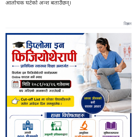
आलोचक घटेको अन्श बताउँछन्।
विज्ञापन