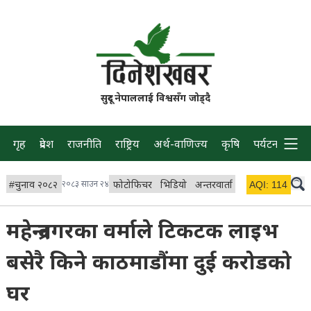
सुदूर नेपाललाई विश्वसँग जोड्दै
गृह
प्रदेश
राजनीति
राष्ट्रिय
अर्थ-वाणिज्य
कृषि
पर्यटन
प्रवास
#
चुनाव २०८२
२०८३ साउन २४
फोटोफिचर
भिडियो
अन्तरवार्ता
विचार/ब्लग
AQI:
114
लाइभ
महेन्द्रनगरका वर्माले टिकटक लाइभ
बसेरै किने काठमाडौंमा दुई करोडको
घर