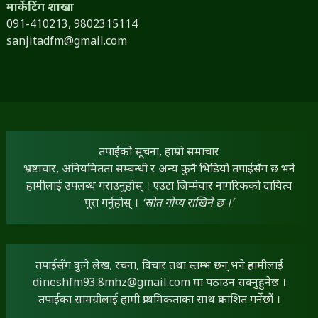
मार्केटिंग शाखा
091-410213,
9802315114
sanjitadfm@gmail.com
तपाईंको सूचना, हाम्रो समाचार
भ्रष्टाचार, अनियमितता सम्बन्धी र अन्य कुनै भिडियो तपाईंसँग छ भने
हामीलाई उपलब्ध गराउनुहोस् । एउटा जिम्मेवार नागरिकको दायित्व
पूरा गर्नुहोस् ।
‘स्रोत गोप्य राखिने छ ।’
तपाईंसँग कुनै लेख, रचना, विचार तथा स्तम्भ छन् भने हामीलाई
dineshfm93.8mhz@gmail.com
मा पठाउन सक्नुहुनेछ ।
तपाईंका सामग्रीलाई हामी प्राथमिकताका साथ प्रकाशित गर्नेछौं ।