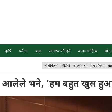
कृषि
पर्यटन
प्रवास
स्वास्थ्य-सौन्दर्य
कला-साहित्य
खेल
फोटोफिचर
भिडियो
अन्तरवार्ता
विचार/ब्लग
ला
मा आलेले भने, ‘हम बहुत खुस हु