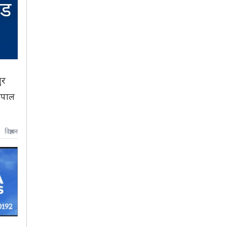
ुर
नेपाल
विज्ञापन