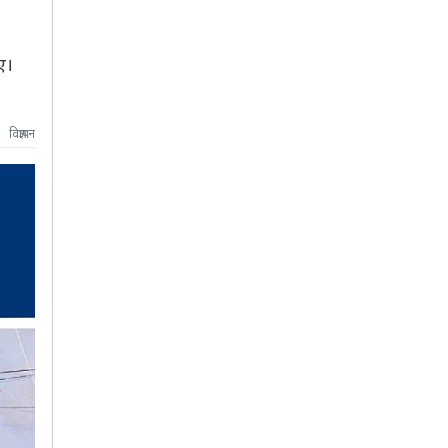
ए।
विज्ञापन