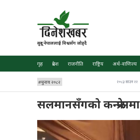
सुदूर नेपाललाई विश्वसँग जोड्दै
गृह
प्रदेश
राजनीति
राष्ट्रिय
अर्थ-वाणिज्य
#
चुनाव २०८२
२०८३ साउन २२
सलमानसँगको कन्फ्रेन्स