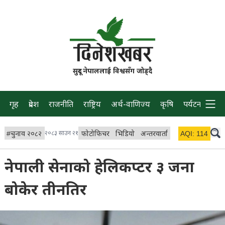
सुदूर नेपाललाई विश्वसँग जोड्दै
गृह
प्रदेश
राजनीति
राष्ट्रिय
अर्थ-वाणिज्य
कृषि
पर्यटन
प्रवास
#
चुनाव २०८२
२०८३ साउन २१
फोटोफिचर
भिडियो
अन्तरवार्ता
विचार/ब्लग
AQI:
114
लाइभ 
नेपाली सेनाको हेलिकप्टर ३ जना
बोकेर तीनतिर