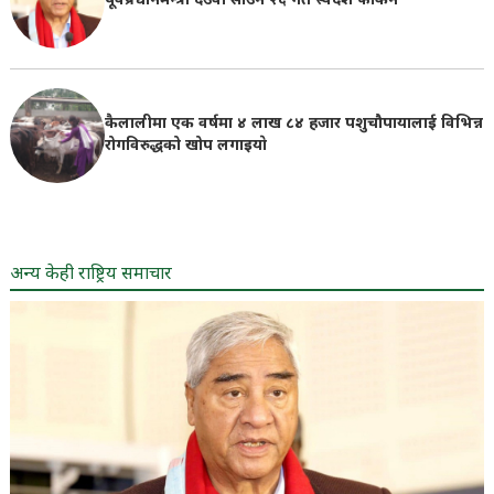
पूर्वप्रधानमन्त्री देउवा साउन २६ गते स्वदेश फर्किने
कैलालीमा एक वर्षमा ४ लाख ८४ हजार पशुचौपायालाई विभिन्न
रोगविरुद्धको खोप लगाइयाे
अन्य केही राष्ट्रिय समाचार