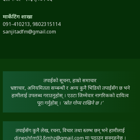
मार्केटिंग शाखा
091-410213,
9802315114
sanjitadfm@gmail.com
तपाईंको सूचना, हाम्रो समाचार
भ्रष्टाचार, अनियमितता सम्बन्धी र अन्य कुनै भिडियो तपाईंसँग छ भने
हामीलाई उपलब्ध गराउनुहोस् । एउटा जिम्मेवार नागरिकको दायित्व
पूरा गर्नुहोस् ।
‘स्रोत गोप्य राखिने छ ।’
तपाईंसँग कुनै लेख, रचना, विचार तथा स्तम्भ छन् भने हामीलाई
dineshfm93.8mhz@gmail.com
मा पठाउन सक्नुहुनेछ ।