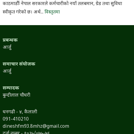
काठमाडौँः नेपाल सरकारले कर्मचारीको नयाँ तलबमान, ग्रेड तथा सुविधा
स्वीकृत गरेको छ। अर्थ...
विस्तृतमा
प्रबन्धक
आर्जु
समाचार संयोजक
आर्जु
सम्पादक
बुन्दीलाल चौधरी
धनगढी - ४, कैलाली
091-410210
dineshfm93.8mhz@gmail.com
दर्ता नम्बर - १०३५/०७५-७६