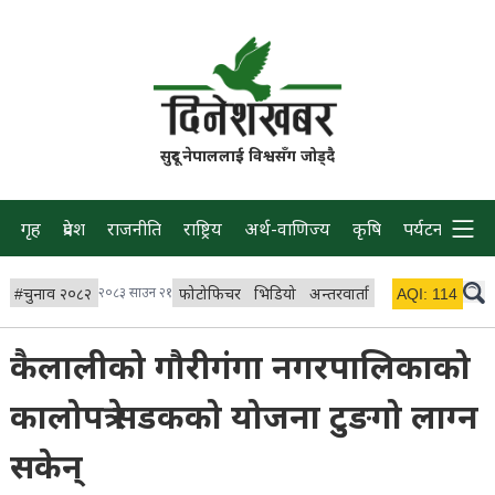
सुदूर नेपाललाई विश्वसँग जोड्दै
गृह
प्रदेश
राजनीति
राष्ट्रिय
अर्थ-वाणिज्य
कृषि
पर्यटन
प्रवास
#
चुनाव २०८२
२०८३ साउन २१
फोटोफिचर
भिडियो
अन्तरवार्ता
विचार/ब्लग
AQI:
114
लाइभ 
कैलालीको गौरीगंगा नगरपालिकाको
कालोपत्रे सडकको योजना टुङगो लाग्न
सकेन्