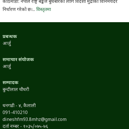
काठमाडौँ: नेपाल राष्ट्र बैङ्कले बुधबारका लागि विदेशी मुद्राको विनिमयदर
निर्धारण गरेको छ।...
विस्तृतमा
प्रबन्धक
आर्जु
समाचार संयोजक
आर्जु
सम्पादक
बुन्दीलाल चौधरी
धनगढी - ४, कैलाली
091-410210
dineshfm93.8mhz@gmail.com
दर्ता नम्बर - १०३५/०७५-७६