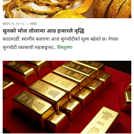
साउन २१, १२:०८
रासस
सुनको मोल तोलामा आठ हजारले वृद्धि
काठमाडौँ: स्थानीय बजारमा आज सुनचाँदीको मूल्य बढेको छ। नेपाल
सुनचाँदी व्यवसायी महासङ्घका...
विस्तृतमा