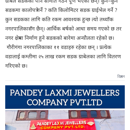
ग्राबेल सडकको पनि समिति गठन पूण भएको छैन्। कुन–कुन
सडकमा कालोपत्रे गर्ने ? कति किलोमिटर सडक ग्राईभेल गर्ने ?
कुन सडकका लागि कति रकम आवश्यक हुन्छ त्यो तथ्याँक
नगरपालिकासँग छैन्। आर्थिक बर्षको आधा समय गएको छ तर
नगर क्षेत्रमा निर्माण हुने सडकको बारेमा अन्यौलता रहेको छ।
गौरीगंगा नगरपालिकाका ११ वडाहरु रहेका छन् । प्रत्येक
वडालाई कम्तीमा २५ लाख रकम सडक ग्राबेलका लागि वितरण
गरिएको छ।
विज्ञापन