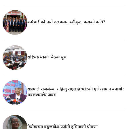
कर्मचारीको नयाँ तलबमान स्वीकृत, कसको कति?
राष्ट्रियसभाको बैठक सुरु
राप्रपाले राजसंस्था र हिन्दु राष्ट्रलाई भोटको एजेन्डामात्र बनायो :
धवलशमशेर जबरा
डिसेम्बरमा बङ्गलादेश फर्कने हसिनाको घोषणा