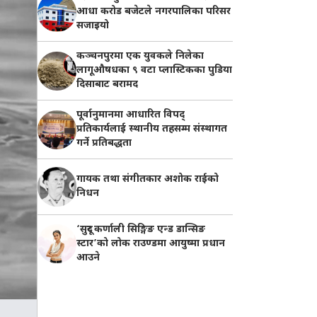
आधा करोड बजेटले नगरपालिका परिसर
सजाइयो
कञ्चनपुरमा एक युवकले निलेका
लागूऔषधका ९ वटा प्लास्टिकका पुडिया
दिसाबाट बरामद
पूर्वानुमानमा आधारित विपद्
प्रतिकार्यलाई स्थानीय तहसम्म संस्थागत
गर्ने प्रतिबद्धता
गायक तथा संगीतकार अशोक राईको
निधन
‘सुदूर कर्णाली सिङ्गिङ एन्ड डान्सिङ
स्टार’को लोक राउण्डमा आयुष्मा प्रधान
आउने