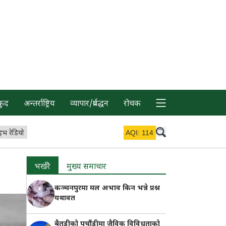
कुद
अन्तर्राष्ट्रिय
व्यापार/प्रर्वद्धन
रोचक
इभ रेडियो
AQI:
114
भर्खरै
मुख्य समाचार
कञ्चनपुरमा मल अभाव किन भन्ने प्रश्न
यथावत
बैतडीको पुर्चौडीमा जैविक विविधताको