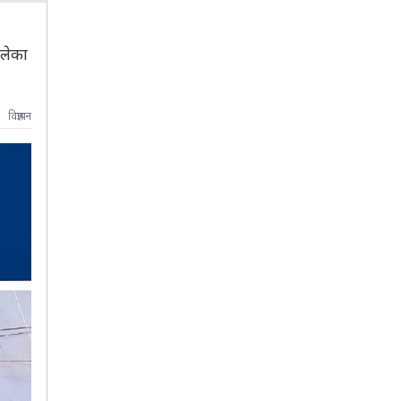
ालेका
विज्ञापन