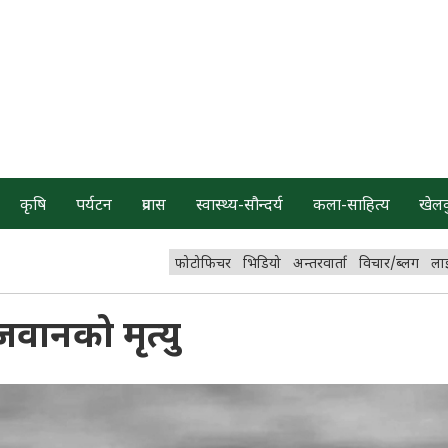
कृषि
पर्यटन
प्रवास
स्वास्थ्य-सौन्दर्य
कला-साहित्य
खेल
फोटोफिचर
भिडियो
अन्तरवार्ता
विचार/ब्लग
ला
जवानको मृत्यु