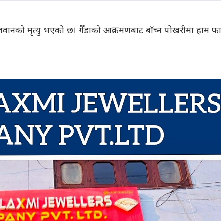
जवानको मृत्यु भएको छ। गैँडाको आक्रमणबाट बाँच्न पोखरीमा हाम फ