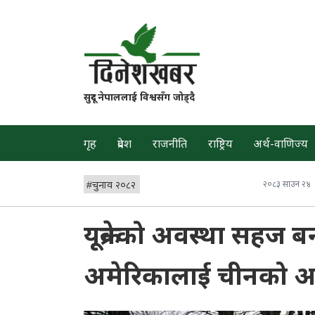
सुदूर नेपाललाई विश्वसँग जोड्दै
गृह
प्रदेश
राजनीति
राष्ट्रिय
अर्थ-वाणिज्य
#
चुनाव २०८२
२०८३ साउन २४
यूक्रेनको अवस्था सहज
अमेरिकालाई चीनको आ