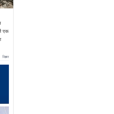
य
लै एक
ा
विज्ञापन