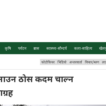
कृषि
पर्यटन
प्रवास
स्वास्थ्य-सौन्दर्य
कला-साहित्य
खेल
फोटोफिचर
भिडियो
अन्तरवार्ता
विचार/ब्लग
ला
 बनाउन ठोस कदम चाल्न
ग्रह