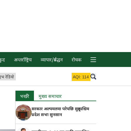
कुद
अन्तर्राष्ट्रिय
व्यापार/प्रर्वद्धन
रोचक
इभ रेडियो
AQI:
114
भर्खरै
मुख्य समाचार
सरकार अल्पमतमा परेपछि सुदूरपश्चिम
प्रदेश सभा सुनसान