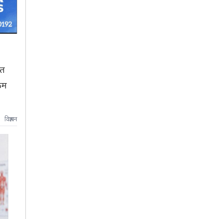
्त
कम
विज्ञापन