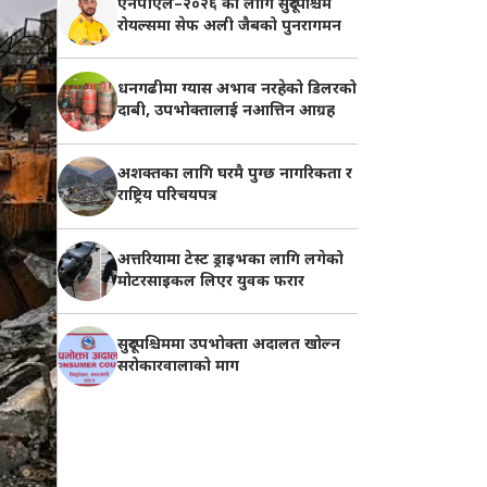
एनपीएल–२०२६ का लागि सुदूरपश्चिम
रोयल्समा सेफ अली जैबको पुनरागमन
धनगढीमा ग्यास अभाव नरहेको डिलरको
दाबी, उपभोक्तालाई नआत्तिन आग्रह
अशक्तका लागि घरमै पुग्छ नागरिकता र
राष्ट्रिय परिचयपत्र
अत्तरियामा टेस्ट ड्राइभका लागि लगेको
मोटरसाइकल लिएर युवक फरार
सुदूरपश्चिममा उपभोक्ता अदालत खोल्न
सरोकारवालाको माग