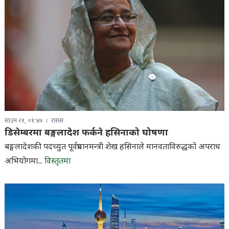
साउन २१, ०१:४७
रासस
डिसेम्बरमा बङ्गलादेश फर्कने हसिनाको घोषणा
बङ्गलादेशकी पदच्युत पूर्वप्रधानमन्त्री शेख हसिनाले मानवताविरुद्धको अपराध
अभियोगमा...
विस्तृतमा