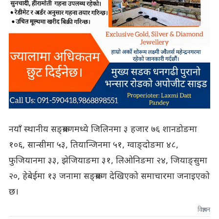
नयाँ स्थानीय सङ्क्रमणमध्ये जिलिनमा ३ हजार ७६ शानडोङमा
१०६, सान्सीमा ५३, तियान्जिनमा ५१, ग्वाङ्दोङमा ४८,
फुजियानमा ३३, झेजियाङमा ३१, लिओनिङमा २४, जियाङ्सुमा
२०, हेबेईमा १३ जनामा सङ्क्रमण देखिएको समाचारमा जनाइएको
छ।
विज्ञापन