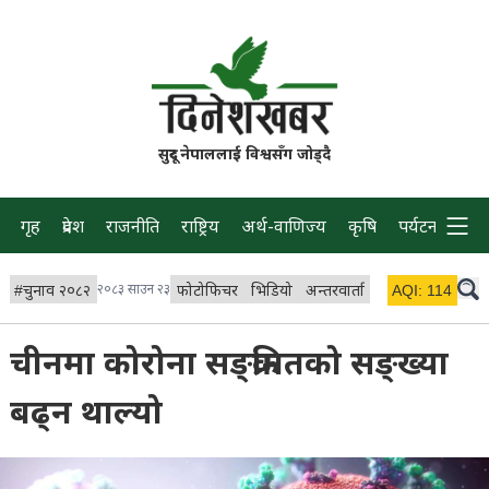
सुदूर नेपाललाई विश्वसँग जोड्दै
गृह
प्रदेश
राजनीति
राष्ट्रिय
अर्थ-वाणिज्य
कृषि
पर्यटन
प्रवास
#
चुनाव २०८२
२०८३ साउन २३
फोटोफिचर
भिडियो
अन्तरवार्ता
विचार/ब्लग
AQI:
114
लाइभ 
चीनमा कोरोना सङ्क्रमितको सङ्ख्या
बढ्न थाल्यो