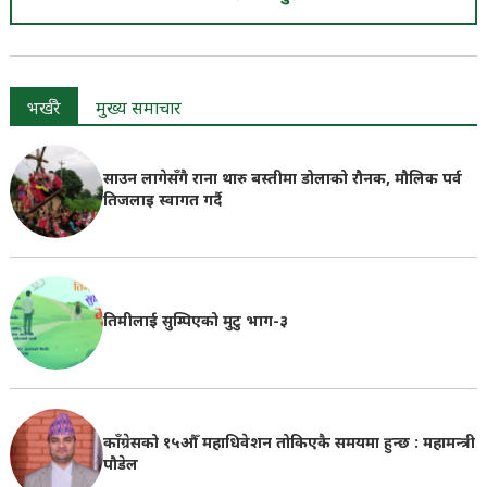
भर्खरै
मुख्य समाचार
साउन लागेसँगै राना थारु बस्तीमा डोलाको रौनक, मौलिक पर्व
तिजलाइ स्वागत गर्दै
तिमीलाई सुम्पिएको मुटु भाग-३
काँग्रेसको १५औँ महाधिवेशन तोकिएकै समयमा हुन्छ : महामन्त्री
पौडेल