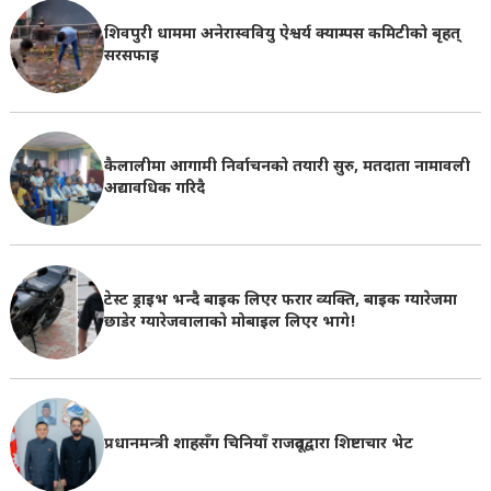
शिवपुरी धाममा अनेरास्ववियु ऐश्वर्य क्याम्पस कमिटीको बृहत्
सरसफाइ
कैलालीमा आगामी निर्वाचनको तयारी सुरु, मतदाता नामावली
अद्यावधिक गरिदै
टेस्ट ड्राइभ भन्दै बाइक लिएर फरार व्यक्ति, बाइक ग्यारेजमा
छाडेर ग्यारेजवालाकाे मोबाइल लिएर भागे!
प्रधानमन्त्री शाहसँग चिनियाँ राजदूतद्वारा शिष्टाचार भेट