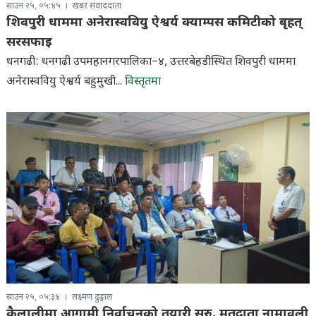
साउन २५, ०५:४५
खबर संवाददाता
शिवपुरी धाममा अनेरास्ववियु ऐश्वर्य क्याम्पस कमिटीको बृहत्
सरसफाइ
धनगढी: धनगढी उपमहानगरपालिका–४, उत्तरबेहडीस्थित शिवपुरी धाममा
अनेरास्ववियु ऐश्वर्य बहुमुखी...
विस्तृतमा
साउन २५, ०५:३४
लक्ष्मण ढुङ्गाल
कैलालीमा आगामी निर्वाचनको तयारी सुरु, मतदाता नामावली