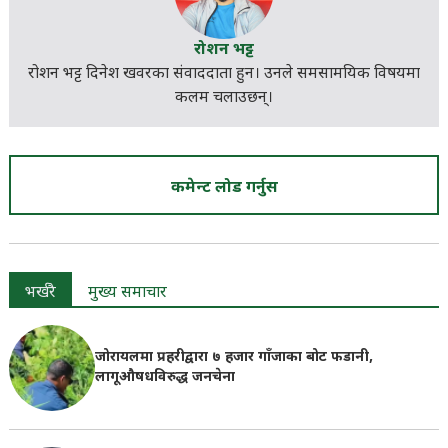
रोशन भट्ट
रोशन भट्ट दिनेश खवरका संवाददाता हुन। उनले
समसामयिक
विषयमा
कलम चलाउछन्।
कमेन्ट लोड गर्नुस
भर्खरै
मुख्य समाचार
जोरायलमा प्रहरीद्वारा ७ हजार गाँजाका बोट फडानी,
लागूऔषधविरुद्ध जनचेना