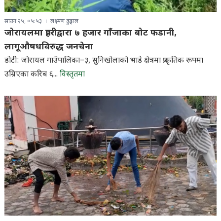
साउन २५, ०५:५३
लक्ष्मण ढुङ्गाल
जोरायलमा प्रहरीद्वारा ७ हजार गाँजाका बोट फडानी,
लागूऔषधविरुद्ध जनचेना
डोटी: जोरायल गाउँपालिका–३, सुनिखोलाको भाडे क्षेत्रमा प्राकृतिक रूपमा
उम्रिएका करिब ६...
विस्तृतमा