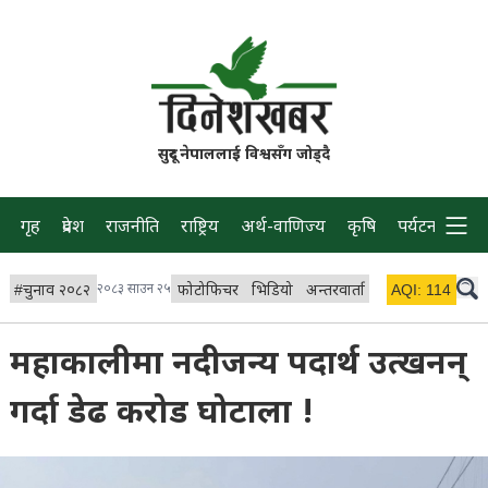
सुदूर नेपाललाई विश्वसँग जोड्दै
गृह
प्रदेश
राजनीति
राष्ट्रिय
अर्थ-वाणिज्य
कृषि
पर्यटन
प्रवास
#
चुनाव २०८२
२०८३ साउन २५
फोटोफिचर
भिडियो
अन्तरवार्ता
विचार/ब्लग
AQI:
114
लाइभ
महाकालीमा नदीजन्य पदार्थ उत्खनन्
गर्दा डेढ करोड घोटाला !