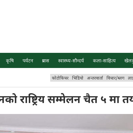
कृषि
पर्यटन
प्रवास
स्वास्थ्य-सौन्दर्य
कला-साहित्य
खेल
फोटोफिचर
भिडियो
अन्तरवार्ता
विचार/ब्लग
ला
ो राष्ट्रिय सम्मेलन चैत ५ मा त