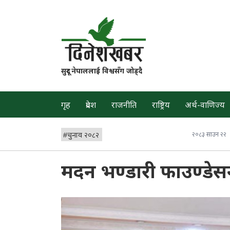
सुदूर नेपाललाई विश्वसँग जोड्दै
गृह
प्रदेश
राजनीति
राष्ट्रिय
अर्थ-वाणिज्य
#
चुनाव २०८२
२०८३ साउन २२
मदन भण्डारी फाउण्डेसनक