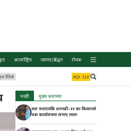
कुद
अन्तर्राष्ट्रिय
व्यापार/प्रर्वद्धन
रोचक
इभ रेडियो
AQI:
114
य
भर्खरै
मुख्य समाचार
मल नपाएपछि धनगढी–११ का किसानले
वडा कार्यालयमा लगाए ताला