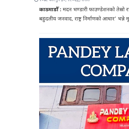
२०७८ फाल्गुन ३०, ११:०६
रासस
काठमाडौँ :
मदन भण्डारी फाउण्डेशनको तेस्रो र
बहुदलीय जनवाद, राष्ट्र निर्माणको आधार’ भन्ने 