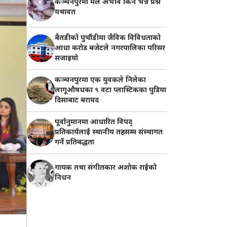
कञ्चनपुरमा मल अभाव किन भन्ने प्रश्न
यथावत
बैतडीको पुर्चौडीमा जैविक विविधताको
आधा करोड बजेटले नगरपालिका परिसर
सजाइयो
कञ्चनपुरमा एक युवकले निलेका
लागूऔषधका ९ वटा प्लास्टिकका पुडिया
दिसाबाट बरामद
पूर्वानुमानमा आधारित विपद्
प्रतिकार्यलाई स्थानीय तहसम्म संस्थागत
गर्ने प्रतिबद्धता
गायक तथा संगीतकार अशोक राईको
निधन