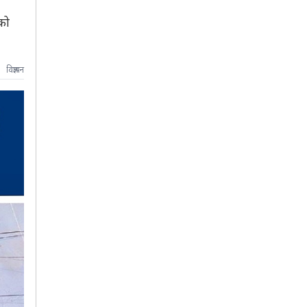
को
विज्ञापन