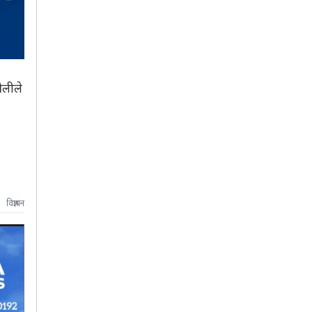
ओलीले
विज्ञापन