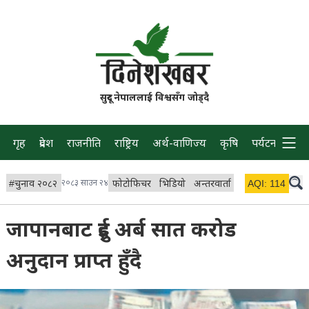
सुदूर नेपाललाई विश्वसँग जोड्दै
गृह
प्रदेश
राजनीति
राष्ट्रिय
अर्थ-वाणिज्य
कृषि
पर्यटन
प्रवास
#
चुनाव २०८२
२०८३ साउन २४
फोटोफिचर
भिडियो
अन्तरवार्ता
विचार/ब्लग
AQI:
114
लाइभ
जापानबाट दुई अर्ब सात करोड
अनुदान प्राप्त हुँदै