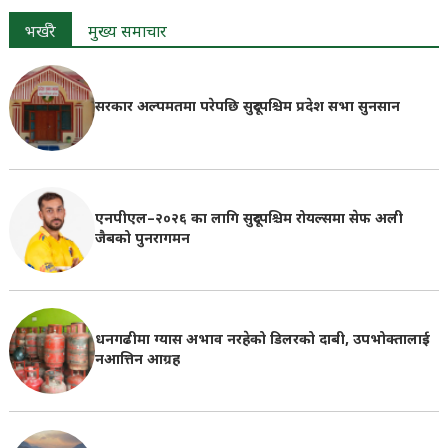
भर्खरै
मुख्य समाचार
सरकार अल्पमतमा परेपछि सुदूरपश्चिम प्रदेश सभा सुनसान
एनपीएल–२०२६ का लागि सुदूरपश्चिम रोयल्समा सेफ अली
जैबको पुनरागमन
धनगढीमा ग्यास अभाव नरहेको डिलरको दाबी, उपभोक्तालाई
नआत्तिन आग्रह