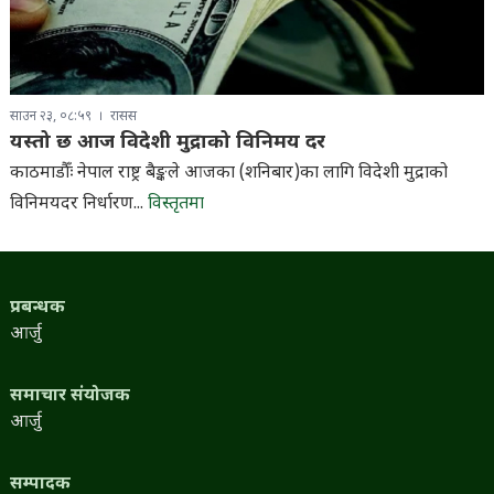
साउन २३, ०८:५९
रासस
यस्तो छ आज विदेशी मुद्राको विनिमय दर
काठमाडौँः नेपाल राष्ट्र बैङ्कले आजका (शनिबार)का लागि विदेशी मुद्राको
विनिमयदर निर्धारण...
विस्तृतमा
प्रबन्धक
आर्जु
समाचार संयोजक
आर्जु
सम्पादक