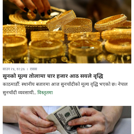
साउन २४, १२:३४
रासस
सुनको मूल्य तोलामा चार हजार आठ सयले वृद्धि
काठमाडौँ: स्थानीय बजारमा आज सुनचाँदीको मूल्य वृद्धि भएको छ। नेपाल
सुनचाँदी व्यवसायी...
विस्तृतमा