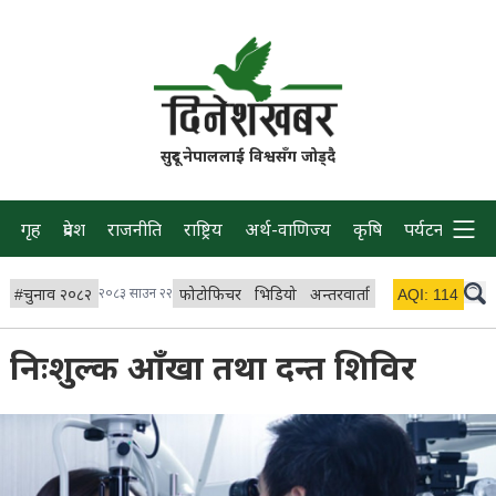
सुदूर नेपाललाई विश्वसँग जोड्दै
गृह
प्रदेश
राजनीति
राष्ट्रिय
अर्थ-वाणिज्य
कृषि
पर्यटन
प्रवास
#
चुनाव २०८२
२०८३ साउन २२
फोटोफिचर
भिडियो
अन्तरवार्ता
विचार/ब्लग
AQI:
114
लाइभ 
निःशुल्क आँखा तथा दन्त शिविर