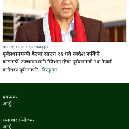
साउन २१, ०४:२८
खबर संवाददाता
पूर्वप्रधानमन्त्री देउवा साउन २६ गते स्वदेश फर्किने
काठमाडौँ: उपचारका लागि विदेशमा रहेका पूर्वप्रधानमन्त्री तथा नेपाली
कांग्रेसका पूर्वसभापति...
विस्तृतमा
प्रबन्धक
आर्जु
समाचार संयोजक
आर्जु