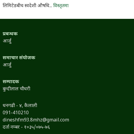
लिमिटेडबीच स्वदेशी औषधि...
विस्तृतमा
प्रबन्धक
आर्जु
समाचार संयोजक
आर्जु
सम्पादक
बुन्दीलाल चौधरी
धनगढी - ४, कैलाली
091-410210
dineshfm93.8mhz@gmail.com
दर्ता नम्बर - १०३५/०७५-७६