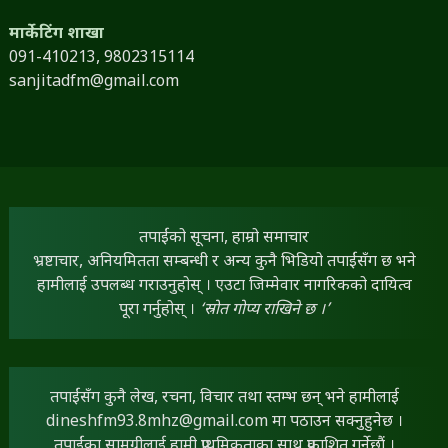
मार्केटिंग शाखा
091-410213,
9802315114
sanjitadfm@gmail.com
तपाईंको सूचना, हाम्रो समाचार
भ्रष्टाचार, अनियमितता सम्बन्धी र अन्य कुनै भिडियो तपाईंसँग छ भने
हामीलाई उपलब्ध गराउनुहोस् । एउटा जिम्मेवार नागरिकको दायित्व
पूरा गर्नुहोस् ।
‘स्रोत गोप्य राखिने छ ।’
तपाईंसँग कुनै लेख, रचना, विचार तथा स्तम्भ छन् भने हामीलाई
dineshfm93.8mhz@gmail.com
मा पठाउन सक्नुहुनेछ ।
तपाईंका सामग्रीलाई हामी प्राथमिकताका साथ प्रकाशित गर्नेछौं ।