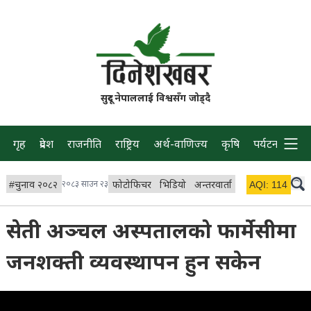
सुदूर नेपाललाई विश्वसँग जोड्दै
गृह
प्रदेश
राजनीति
राष्ट्रिय
अर्थ-वाणिज्य
कृषि
पर्यटन
प्रवास
#
चुनाव २०८२
२०८३ साउन २३
फोटोफिचर
भिडियो
अन्तरवार्ता
विचार/ब्लग
AQI:
114
लाइभ 
सेती अञ्चल अस्पतालको फार्मेसीमा
जनशक्ती व्यवस्थापन हुन सकेन