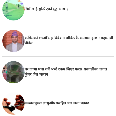
तिमीलाई सुम्पिएको मुटु भाग-३
काँग्रेसको १५औँ महाधिवेशन तोकिएकै समयमा हुन्छ : महामन्त्री
पौडेल
घर जग्गा पास गर्ने भन्दै रकम लिएर फरार धनगढीका जगत
कुँवर जेल चलान
कञ्चनपुरमा लागुऔषधसहित चार जना पक्राउ