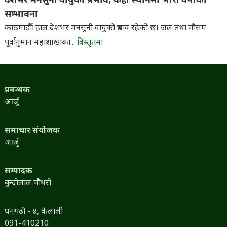
देशभर मनसुनी वायुको प्रभाव, केही स्थानमा भारी वर्षाको
सम्भावना
काठमाडौँः हाल देशभर मनसुनी वायुको प्रभाव रहेको छ। जल तथा मौसम
पूर्वानुमान महाशाखाका...
विस्तृतमा
प्रबन्धक
आर्जु
समाचार संयोजक
आर्जु
सम्पादक
बुन्दीलाल चौधरी
धनगढी - ४, कैलाली
091-410210