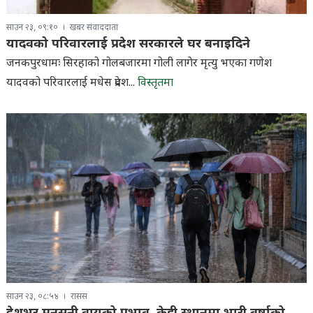
साउन २३, ०९:१०
खबर संवाददाता
यादवको परिवारलाई प्रदेश सरकारले घर बनाइदिने
जनकपुरधामः सिरहाको गोलबजारमा गोली लागेर मृत्यु भएका गणेश
यादवको परिवारलाई मधेस प्रदेश...
विस्तृतमा
साउन २३, ०८:५४
रासस