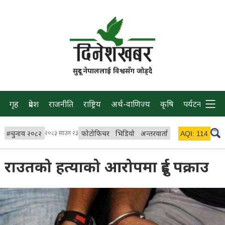
सुदूर नेपाललाई विश्वसँग जोड्दै
गृह
प्रदेश
राजनीति
राष्ट्रिय
अर्थ-वाणिज्य
कृषि
पर्यटन
प्रवास
#
चुनाव २०८२
२०८३ साउन २३
फोटोफिचर
भिडियो
अन्तरवार्ता
विचार/ब्लग
AQI:
114
लाइभ 
राउतको हत्याको आरोपमा दुई पक्राउ