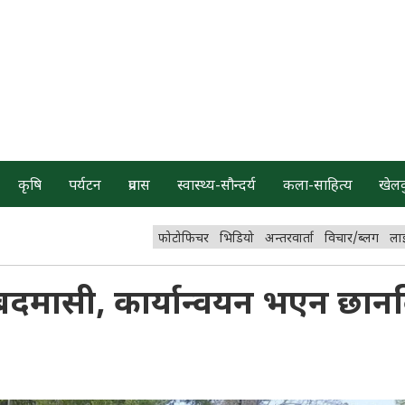
कृषि
पर्यटन
प्रवास
स्वास्थ्य-सौन्दर्य
कला-साहित्य
खेल
फोटोफिचर
भिडियो
अन्तरवार्ता
विचार/ब्लग
ला
बदमासी, कार्यान्वयन भएन छान