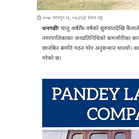
२०७८ फाल्गुन १६, ०७:३१
रोशन भट्ट
धनगढीः
चालू आर्थिक वर्षको सुरुवातदेखि कैल
नगरपालिकाका जनप्रतिनिधिको कमजोरीका कार
छानबिन समति गठन गरेर अनुसन्धान थाल्यो। क
गरेको छ।