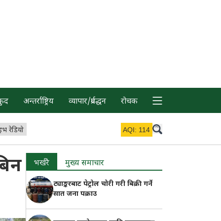
कुद
अन्तर्राष्ट्रिय
व्यापार/प्रर्वद्धन
रोचक
इभ रेडियो
AQI:
114
बिन
भर्खरै
मुख्य समाचार
ट्याङ्करबाट पेट्रोल चोरी गरी बिक्री गर्ने
सात जना पक्राउ