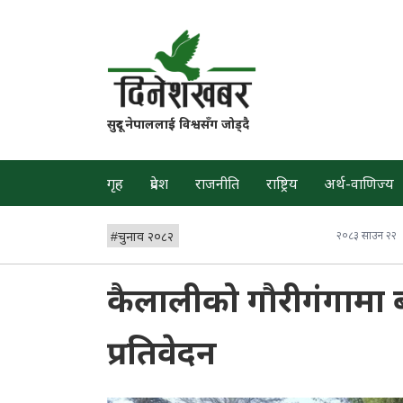
सुदूर नेपाललाई विश्वसँग जोड्दै
गृह
प्रदेश
राजनीति
राष्ट्रिय
अर्थ-वाणिज्य
#
चुनाव २०८२
२०८३ साउन २२
कैलालीको गौरीगंगामा 
प्रतिवेदन