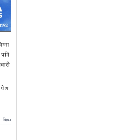
म्मा
 पनि
सवारी
 पेश
विज्ञापन