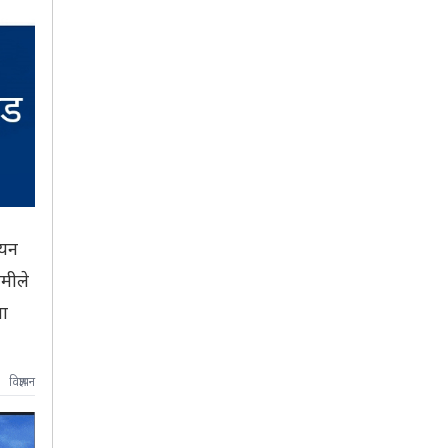
वयन
ामीले
ता
विज्ञापन