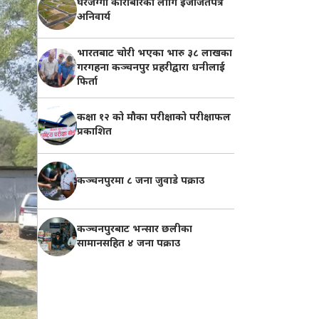
घरजग्गा कारोबारका लागि इजाजतपत्र
अनिवार्य
भारतबाट चोरी भएका भारु ३८ लाखका
गरगहना कञ्चनपुर प्रहरीद्वारा धनीलाई
फिर्ता
कक्षा १२ को मौका परीक्षाको परीक्षाफल
प्रकाशित
कञ्चनपुरमा ८ जना जुवाडे पक्राउ
कञ्चनपुरबाट भन्सार छलीका
सामानसहित ४ जना पक्राउ