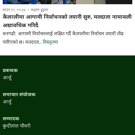
साउन २५, ०५:३४
लक्ष्मण ढुङ्गाल
कैलालीमा आगामी निर्वाचनको तयारी सुरु, मतदाता नामावली
अद्यावधिक गरिदै
धनगढी: आगामी निर्वाचनलाई लक्षित गर्दै कैलालीमा निर्वाचन तयारी तीव्र
पारिएको छ। मतदाता...
विस्तृतमा
प्रबन्धक
आर्जु
समाचार संयोजक
आर्जु
सम्पादक
बुन्दीलाल चौधरी