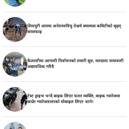
शिवपुरी धाममा अनेरास्ववियु ऐश्वर्य क्याम्पस कमिटीको बृहत्
सरसफाइ
कैलालीमा आगामी निर्वाचनको तयारी सुरु, मतदाता नामावली
अद्यावधिक गरिदै
टेस्ट ड्राइभ भन्दै बाइक लिएर फरार व्यक्ति, बाइक ग्यारेजमा
छाडेर ग्यारेजवालाकाे मोबाइल लिएर भागे!