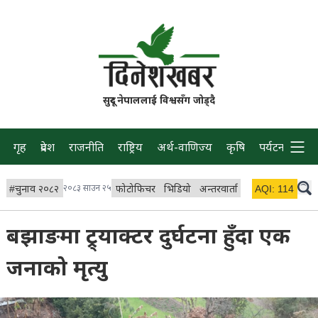
सुदूर नेपाललाई विश्वसँग जोड्दै
गृह
प्रदेश
राजनीति
राष्ट्रिय
अर्थ-वाणिज्य
कृषि
पर्यटन
प्रवास
#
चुनाव २०८२
२०८३ साउन २५
फोटोफिचर
भिडियो
अन्तरवार्ता
विचार/ब्लग
AQI:
114
लाइभ
बझाङमा ट्र्याक्टर दुर्घटना हुँदा एक
जनाको मृत्यु