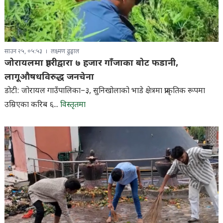
साउन २५, ०५:५३
लक्ष्मण ढुङ्गाल
जोरायलमा प्रहरीद्वारा ७ हजार गाँजाका बोट फडानी,
लागूऔषधविरुद्ध जनचेना
डोटी: जोरायल गाउँपालिका–३, सुनिखोलाको भाडे क्षेत्रमा प्राकृतिक रूपमा
उम्रिएका करिब ६...
विस्तृतमा