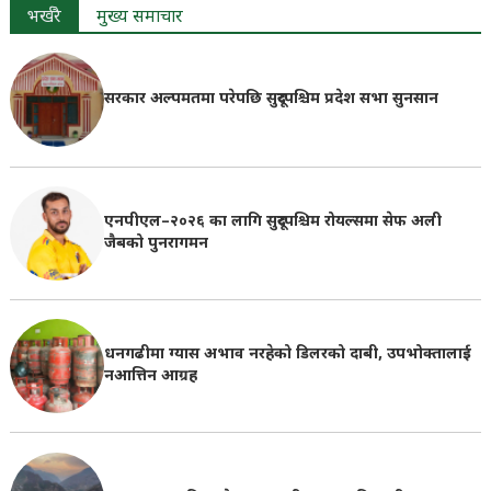
भर्खरै
मुख्य समाचार
सरकार अल्पमतमा परेपछि सुदूरपश्चिम प्रदेश सभा सुनसान
एनपीएल–२०२६ का लागि सुदूरपश्चिम रोयल्समा सेफ अली
जैबको पुनरागमन
धनगढीमा ग्यास अभाव नरहेको डिलरको दाबी, उपभोक्तालाई
नआत्तिन आग्रह