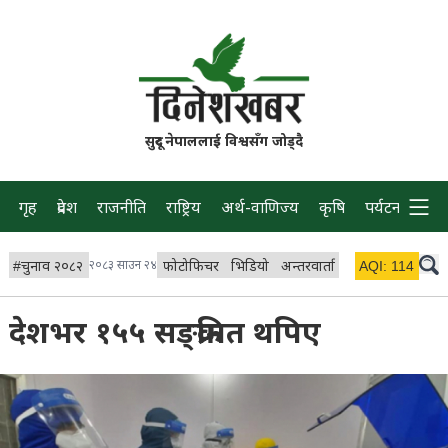
सुदूर नेपाललाई विश्वसँग जोड्दै
गृह
प्रदेश
राजनीति
राष्ट्रिय
अर्थ-वाणिज्य
कृषि
पर्यटन
प्रवास
#
चुनाव २०८२
२०८३ साउन २४
फोटोफिचर
भिडियो
अन्तरवार्ता
विचार/ब्लग
AQI:
114
लाइभ
देशभर १५५ सङ्क्रमित थपिए