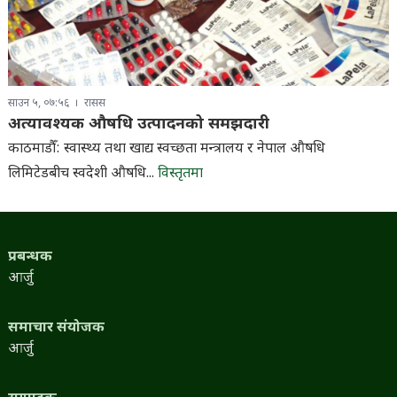
साउन ५, ०७:५६
रासस
अत्यावश्यक औषधि उत्पादनको समझदारी
काठमाडौँ: स्वास्थ्य तथा खाद्य स्वच्छता मन्त्रालय र नेपाल औषधि
लिमिटेडबीच स्वदेशी औषधि...
विस्तृतमा
प्रबन्धक
आर्जु
समाचार संयोजक
आर्जु