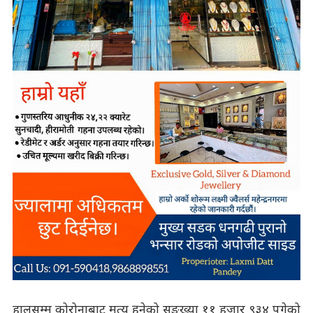
हालसम्म कोरोनाबाट मृत्यु हुनेको सङ्ख्या ११ हजार ९३४ पुगेको