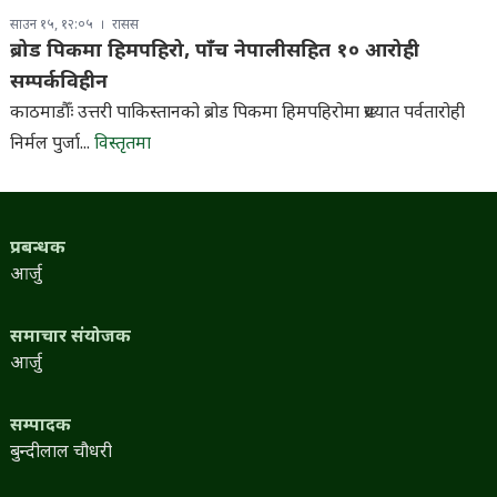
साउन १५, १२:०५
रासस
ब्रोड पिकमा हिमपहिरो, पाँच नेपालीसहित १० आरोही
सम्पर्कविहीन
काठमाडौँः उत्तरी पाकिस्तानको ब्रोड पिकमा हिमपहिरोमा प्रख्यात पर्वतारोही
निर्मल पुर्जा...
विस्तृतमा
प्रबन्धक
आर्जु
समाचार संयोजक
आर्जु
सम्पादक
बुन्दीलाल चौधरी