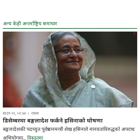
अन्य केही अन्तर्राष्ट्रिय समाचार
साउन २१, ०१:४७
रासस
डिसेम्बरमा बङ्गलादेश फर्कने हसिनाको घोषणा
बङ्गलादेशकी पदच्युत पूर्वप्रधानमन्त्री शेख हसिनाले मानवताविरुद्धको अपराध
अभियोगमा...
विस्तृतमा