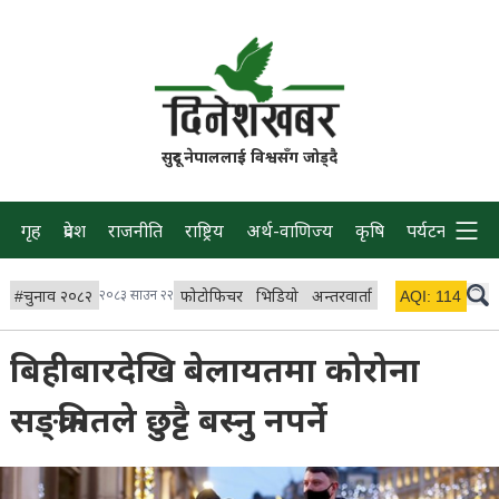
सुदूर नेपाललाई विश्वसँग जोड्दै
गृह
प्रदेश
राजनीति
राष्ट्रिय
अर्थ-वाणिज्य
कृषि
पर्यटन
प्रवास
#
चुनाव २०८२
२०८३ साउन २२
फोटोफिचर
भिडियो
अन्तरवार्ता
विचार/ब्लग
AQI:
114
लाइभ 
बिहीबारदेखि बेलायतमा कोरोना
सङ्क्रमितले छुट्टै बस्नु नपर्ने