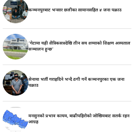
कञ्चनपुरबाट भन्सार छलीका सामानसहित ४ जना पक्राउ
‘गेटामा यही शैत्रिकसत्रदेखि तीन सय शय्याको शिक्षण अस्पताल
सञ्चालन हुन्छ’
सेनामा भर्ती गराइदिने भन्दै ठगी गर्ने कञ्चनपुरका एक जना
पक्राउ
मनसुनको प्रभाव कायम, बाढीपहिरोको जोखिमबाट सतर्क रहन
आग्रह