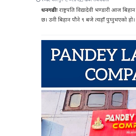
२०७८ फाल्गुन ९, ०१:४५
खबर संवाददाता
धनगढीः
राष्ट्रपति विद्यादेवी भण्डारी आज बिहा
छ। उनी बिहान पौने ९ बजे त्यहाँ पुग्नुभएको हो।