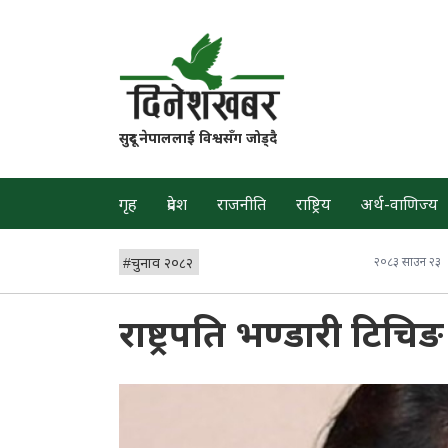
सुदूर नेपाललाई विश्वसँग जोड्दै
गृह
प्रदेश
राजनीति
राष्ट्रिय
अर्थ-वाणिज्य
#
चुनाव २०८२
२०८३ साउन २३
राष्ट्रपति भण्डारी टिचि