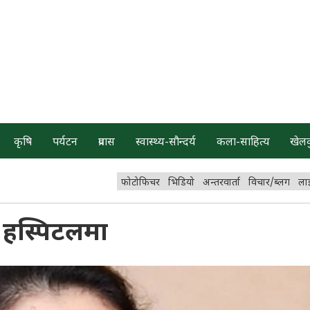
कृषि
पर्यटन
प्रवास
स्वास्थ्य-सौन्दर्य
कला-साहित्य
खेल
फोटोफिचर
भिडियो
अन्तरवार्ता
विचार/ब्लग
ला
ङ हस्पिटलमा