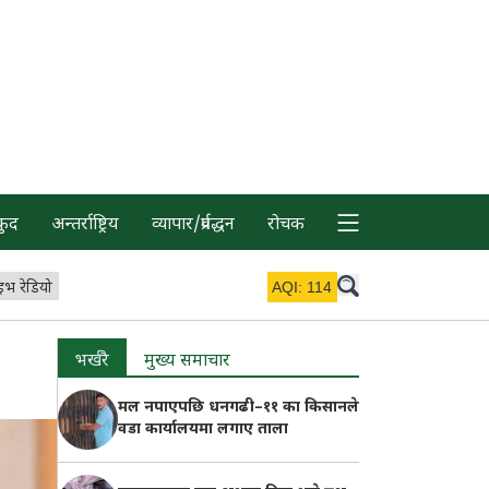
कुद
अन्तर्राष्ट्रिय
व्यापार/प्रर्वद्धन
रोचक
इभ रेडियो
AQI:
114
भर्खरै
मुख्य समाचार
मल नपाएपछि धनगढी–११ का किसानले
वडा कार्यालयमा लगाए ताला