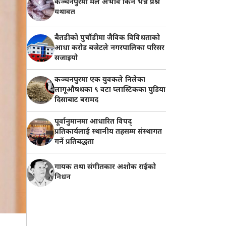
कञ्चनपुरमा मल अभाव किन भन्ने प्रश्न
यथावत
बैतडीको पुर्चौडीमा जैविक विविधताको
आधा करोड बजेटले नगरपालिका परिसर
सजाइयो
कञ्चनपुरमा एक युवकले निलेका
लागूऔषधका ९ वटा प्लास्टिकका पुडिया
दिसाबाट बरामद
पूर्वानुमानमा आधारित विपद्
प्रतिकार्यलाई स्थानीय तहसम्म संस्थागत
गर्ने प्रतिबद्धता
गायक तथा संगीतकार अशोक राईको
निधन