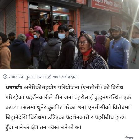
२०७८ फाल्गुन ८, ०५:०८
खबर संवाददाता
धनगढीः
अमेरिकी सहयोग परियोजना (एमसीसी) को विरोध
गरिरहेका प्रदर्शनकारीले तीन जना प्रहरीलाई बुद्धनगरस्थित एक
कपडा पसलमा थुनेर कुटपिट गरेका छन्। एमसीसीको विरोधमा
बिहानैदेखि विरोधमा उत्रिएका प्रदर्शनकारी र प्रहरीबीच झडप
हुँदा बानेश्वर क्षेत्र तनावग्रस्त बनेको छ।
विज्ञापन