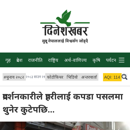
सुदूर नेपाललाई विश्वसँग जोड्दै
गृह
प्रदेश
राजनीति
राष्ट्रिय
अर्थ-वाणिज्य
कृषि
पर्यटन
प्रवास
#
चुनाव २०८२
२०८३ साउन २१
फोटोफिचर
भिडियो
अन्तरवार्ता
विचार/ब्लग
AQI:
114
लाइभ 
प्रदर्शनकारीले प्रहरीलाई कपडा पसलमा
थुनेर कुटेपछि...