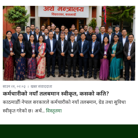
साउन २१, ०२:०३
खबर संवाददाता
कर्मचारीको नयाँ तलबमान स्वीकृत, कसको कति?
काठमाडौँः नेपाल सरकारले कर्मचारीको नयाँ तलबमान, ग्रेड तथा सुविधा
स्वीकृत गरेको छ। अर्थ...
विस्तृतमा