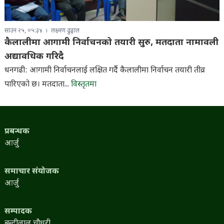
साउन २५, ०५:३४
लक्ष्मण ढुङ्गाल
कैलालीमा आगामी निर्वाचनको तयारी सुरु, मतदाता नामावली
अद्यावधिक गरिदै
धनगढी: आगामी निर्वाचनलाई लक्षित गर्दै कैलालीमा निर्वाचन तयारी तीव्र
पारिएको छ। मतदाता...
विस्तृतमा
प्रबन्धक
आर्जु
समाचार संयोजक
आर्जु
सम्पादक
बुन्दीलाल चौधरी