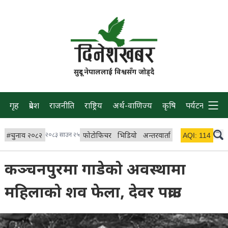
सुदूर नेपाललाई विश्वसँग जोड्दै
गृह
प्रदेश
राजनीति
राष्ट्रिय
अर्थ-वाणिज्य
कृषि
पर्यटन
प्रवास
#
चुनाव २०८२
२०८३ साउन २५
फोटोफिचर
भिडियो
अन्तरवार्ता
विचार/ब्लग
AQI:
114
लाइभ
कञ्चनपुरमा गाडेको अवस्थामा
महिलाको शव फेला, देवर पक्राउ