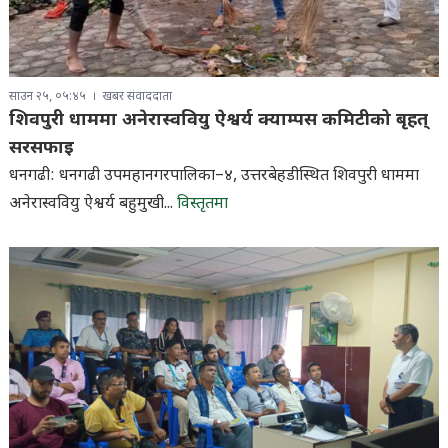
साउन २५, ०५:४५
खबर संवाददाता
शिवपुरी धाममा अनेरास्ववियु ऐश्वर्य क्याम्पस कमिटीको बृहत्
सरसफाइ
धनगढी: धनगढी उपमहानगरपालिका–४, उत्तरबेहडीस्थित शिवपुरी धाममा
अनेरास्ववियु ऐश्वर्य बहुमुखी...
विस्तृतमा