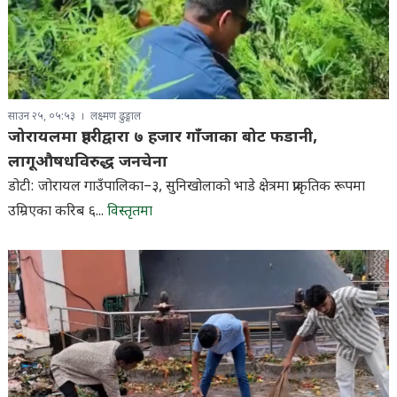
साउन २५, ०५:५३
लक्ष्मण ढुङ्गाल
जोरायलमा प्रहरीद्वारा ७ हजार गाँजाका बोट फडानी,
लागूऔषधविरुद्ध जनचेना
डोटी: जोरायल गाउँपालिका–३, सुनिखोलाको भाडे क्षेत्रमा प्राकृतिक रूपमा
उम्रिएका करिब ६...
विस्तृतमा