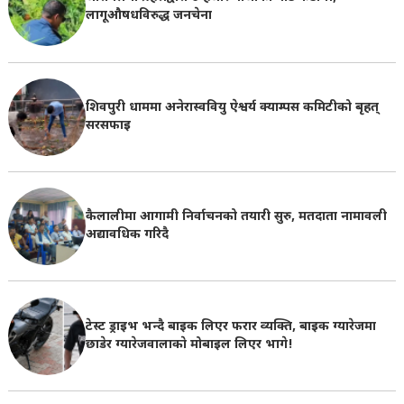
लागूऔषधविरुद्ध जनचेना
शिवपुरी धाममा अनेरास्ववियु ऐश्वर्य क्याम्पस कमिटीको बृहत्
सरसफाइ
कैलालीमा आगामी निर्वाचनको तयारी सुरु, मतदाता नामावली
अद्यावधिक गरिदै
टेस्ट ड्राइभ भन्दै बाइक लिएर फरार व्यक्ति, बाइक ग्यारेजमा
छाडेर ग्यारेजवालाकाे मोबाइल लिएर भागे!