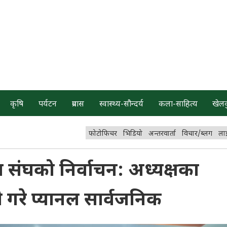
कृषि
पर्यटन
प्रवास
स्वास्थ्य-सौन्दर्य
कला-साहित्य
खेल
फोटोफिचर
भिडियो
अन्तरवार्ता
विचार/ब्लग
ला
य संघको निर्वाचन: अध्यक्षका
ले गरे प्यानल सार्वजनिक