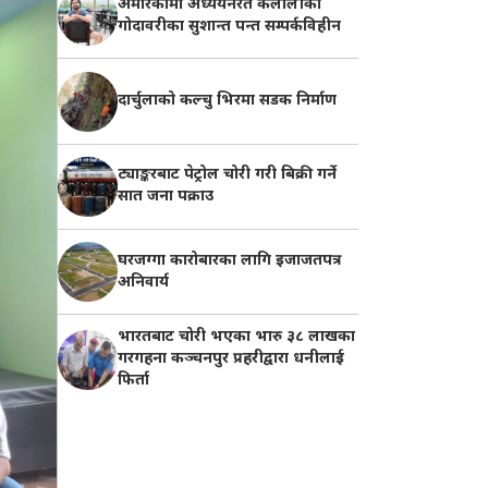
अमेरिकामा अध्ययनरत कैलालीको
गोदावरीका सुशान्त पन्त सम्पर्कविहीन
दार्चुलाको कल्चु भिरमा सडक निर्माण
ट्याङ्करबाट पेट्रोल चोरी गरी बिक्री गर्ने
सात जना पक्राउ
घरजग्गा कारोबारका लागि इजाजतपत्र
अनिवार्य
भारतबाट चोरी भएका भारु ३८ लाखका
गरगहना कञ्चनपुर प्रहरीद्वारा धनीलाई
फिर्ता