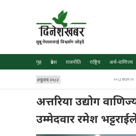
सुदूर नेपाललाई विश्वसँग जोड्दै
गृह
प्रदेश
राजनीति
राष्ट्रिय
अर्थ-वाणिज्य
#
चुनाव २०८२
२०८३ साउन २२
अत्तरिया उद्योग वाणिज्
उम्मेदवार रमेश भट्टराई