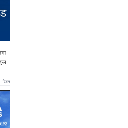
लमा
ोकुल
विज्ञापन