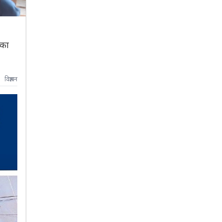
दका
विज्ञापन