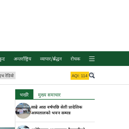
कुद
अन्तर्राष्ट्रिय
व्यापार/प्रर्वद्धन
रोचक
इभ रेडियो
AQI:
114
भर्खरै
मुख्य समाचार
साढे आठ वर्षपछि सेती प्रादेशिक
अस्पतालको भवन सम्पन्न