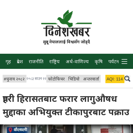
सुदूर नेपाललाई विश्वसँग जोड्दै
गृह
प्रदेश
राजनीति
राष्ट्रिय
अर्थ-वाणिज्य
कृषि
पर्यटन
प्रवास
#
चुनाव २०८२
२०८३ साउन २२
फोटोफिचर
भिडियो
अन्तरवार्ता
विचार/ब्लग
AQI:
114
लाइभ 
प्रहरी हिरासतबाट फरार लागुऔषध
मुद्दाका अभियुक्त टीकापुरबाट पक्राउ