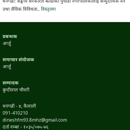
धनगढी: सङ्घीय सरकारले बैतडीको पुर्चौडी नगरपालिकालाई सामुदायिक वन
तथा जैविक विविधता...
विस्तृतमा
प्रबन्धक
आर्जु
समाचार संयोजक
आर्जु
सम्पादक
बुन्दीलाल चौधरी
धनगढी - ४, कैलाली
091-410210
dineshfm93.8mhz@gmail.com
दर्ता नम्बर - १०३५/०७५-७६