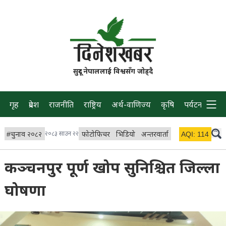
सुदूर नेपाललाई विश्वसँग जोड्दै
गृह
प्रदेश
राजनीति
राष्ट्रिय
अर्थ-वाणिज्य
कृषि
पर्यटन
प्रवास
#
चुनाव २०८२
२०८३ साउन २२
फोटोफिचर
भिडियो
अन्तरवार्ता
विचार/ब्लग
AQI:
114
लाइभ 
कञ्चनपुर पूर्ण खोप सुनिश्चित जिल्ला
घोषणा