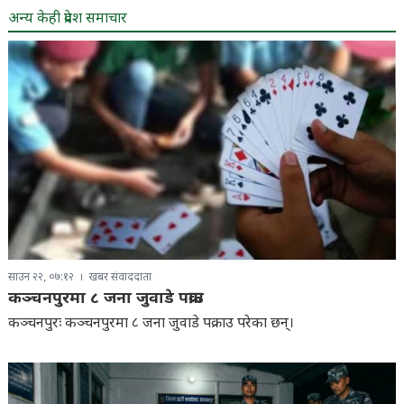
अन्य केही प्रदेश समाचार
साउन २२, ०७:१२
खबर संवाददाता
कञ्चनपुरमा ८ जना जुवाडे पक्राउ
कञ्चनपुरः कञ्चनपुरमा ८ जना जुवाडे पक्राउ परेका छन्।