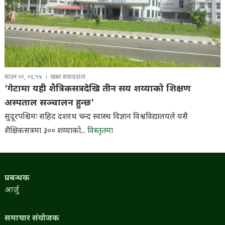
साउन २२, ०६:५४
खबर संवाददाता
‘गेटामा यही शैत्रिकसत्रदेखि तीन सय शय्याको शिक्षण
अस्पताल सञ्चालन हुन्छ’
सुदूरपश्चिमः सहिद दशरथ चन्द स्वास्थ विज्ञान विश्वविद्यालयले यसै
शैक्षिकसत्रमा ३०० शय्याको...
विस्तृतमा
प्रबन्धक
आर्जु
समाचार संयोजक