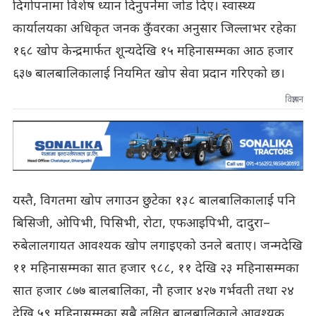
दिगोपनामा विशेष ध्यान दिनुपर्नेमा जोड दिए। स्वास्थ्य
कार्यालयका अधिकृत जनक कुँवरका अनुसार जिल्लाभर रहेका
१६८ खोप केन्द्रमार्फत शून्यदेखि १५ महिनासम्मका आठ हजार
६३७ बालबालिकालाई नियमित खोप सेवा प्रदान गरिएको छ।
विज्ञापन
यस्तै, विगतमा खोप लगाउन छुटेका १३८ बालबालिकालाई पनि
बिसिजी, ओपिभी, पिसिभी, रोटा, एफआइपिभी, दादुरा–
रुबेलालगायत आवश्यक खोप लगाइएको उनले बताए। जन्मदेखि
११ महिनासम्मका सात हजार ९८८, ११ देखि २३ महिनासम्मका
सात हजार ८७७ बालबालिका, नौ हजार ४२७ गर्भवती तथा २४
देखि ५९ महिनासम्मका सबै लक्षित बालबालिकाले आवश्यक