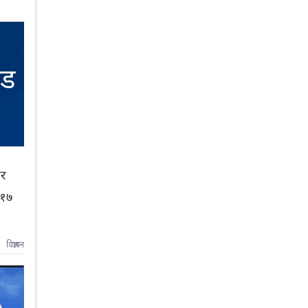
दर
११७
विज्ञापन