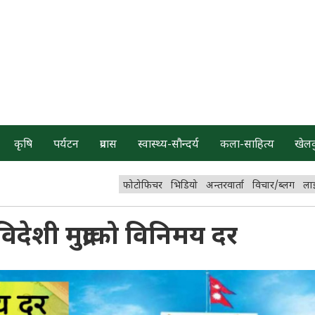
कृषि
पर्यटन
प्रवास
स्वास्थ्य-सौन्दर्य
कला-साहित्य
खेल
फोटोफिचर
भिडियो
अन्तरवार्ता
विचार/ब्लग
ला
ेशी मुद्राको विनिमय दर