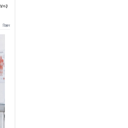
 ४०३
विज्ञापन