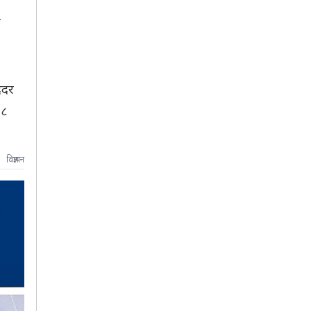
ी
ददर
८८
विज्ञापन