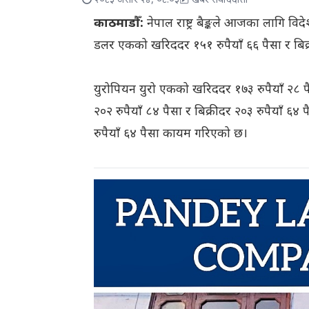
२०८३ असार २४, ०८:०३
खबर संवाददाता
काठमाडौँ:
नेपाल राष्ट्र बैङ्कले आजका लागि विदे
डलर एकको खरिददर १५१ रुपैयाँ ६६ पैसा र बिक्र
युरोपियन युरो एकको खरिददर १७३ रुपैयाँ २८ पैस
२०२ रुपैयाँ ८४ पैसा र बिक्रीदर २०३ रुपैयाँ ६४
रुपैयाँ ६४ पैसा कायम गरिएको छ।