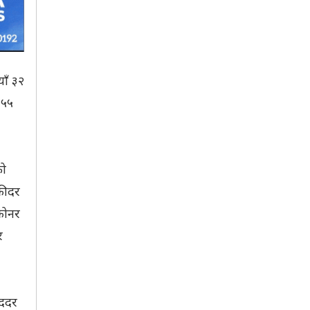
ाँ ३२
 ५५
को
्रीदर
्रोनर
र
िददर