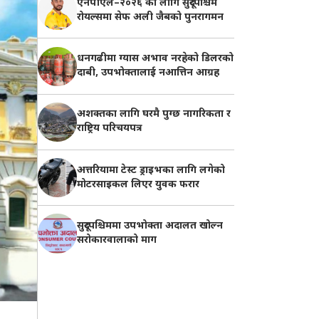
एनपीएल–२०२६ का लागि सुदूरपश्चिम
रोयल्समा सेफ अली जैबको पुनरागमन
धनगढीमा ग्यास अभाव नरहेको डिलरको
दाबी, उपभोक्तालाई नआत्तिन आग्रह
अशक्तका लागि घरमै पुग्छ नागरिकता र
राष्ट्रिय परिचयपत्र
अत्तरियामा टेस्ट ड्राइभका लागि लगेको
मोटरसाइकल लिएर युवक फरार
सुदूरपश्चिममा उपभोक्ता अदालत खोल्न
सरोकारवालाको माग