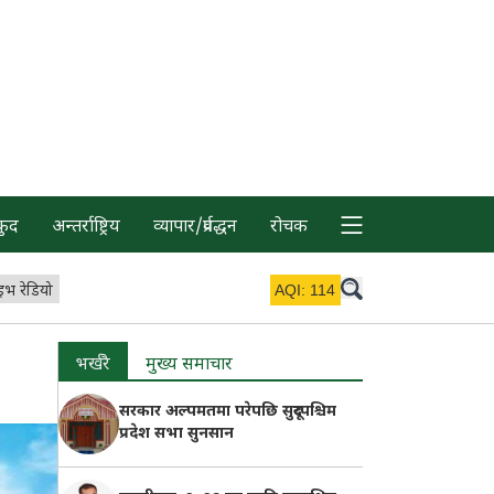
कुद
अन्तर्राष्ट्रिय
व्यापार/प्रर्वद्धन
रोचक
इभ रेडियो
AQI:
114
भर्खरै
मुख्य समाचार
सरकार अल्पमतमा परेपछि सुदूरपश्चिम
प्रदेश सभा सुनसान