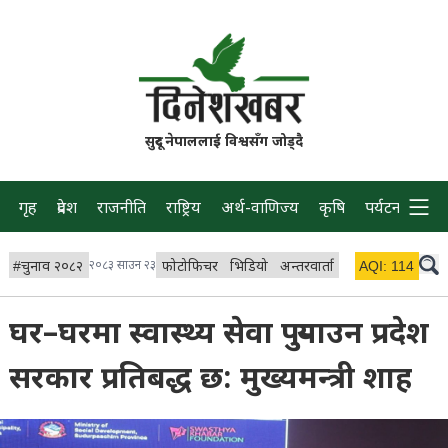
सुदूर नेपाललाई विश्वसँग जोड्दै
गृह
प्रदेश
राजनीति
राष्ट्रिय
अर्थ-वाणिज्य
कृषि
पर्यटन
प्रवास
#
चुनाव २०८२
२०८३ साउन २३
फोटोफिचर
भिडियो
अन्तरवार्ता
विचार/ब्लग
AQI:
114
लाइभ 
घर–घरमा स्वास्थ्य सेवा पुर्‍याउन प्रदेश
सरकार प्रतिबद्ध छ: मुख्यमन्त्री शाह