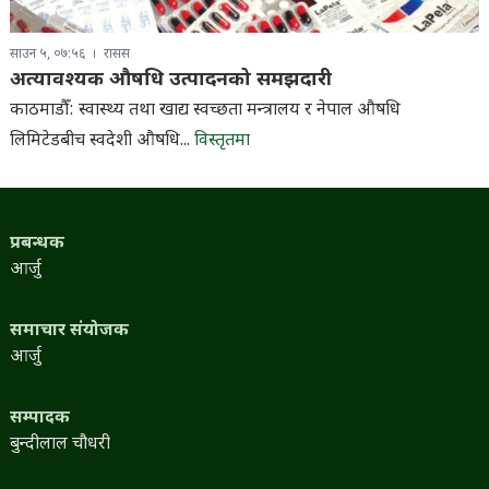
साउन ५, ०७:५६
रासस
अत्यावश्यक औषधि उत्पादनको समझदारी
काठमाडौँ: स्वास्थ्य तथा खाद्य स्वच्छता मन्त्रालय र नेपाल औषधि
लिमिटेडबीच स्वदेशी औषधि...
विस्तृतमा
प्रबन्धक
आर्जु
समाचार संयोजक
आर्जु
सम्पादक
बुन्दीलाल चौधरी