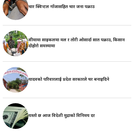
चार क्विन्टल गाँजासहित चार जना पक्राउ
सीमामा साइकलमा मल र तोरी ओसार्दा सात पक्राउ, किसान
दोहोरो समस्यामा
यादवको परिवारलाई प्रदेश सरकारले घर बनाइदिने
यस्तो छ आज विदेशी मुद्राको विनिमय दर