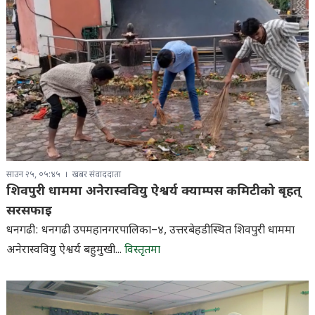
साउन २५, ०५:४५
खबर संवाददाता
शिवपुरी धाममा अनेरास्ववियु ऐश्वर्य क्याम्पस कमिटीको बृहत्
सरसफाइ
धनगढी: धनगढी उपमहानगरपालिका–४, उत्तरबेहडीस्थित शिवपुरी धाममा
अनेरास्ववियु ऐश्वर्य बहुमुखी...
विस्तृतमा