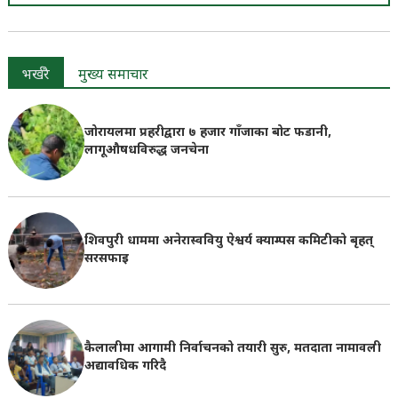
भर्खरै
मुख्य समाचार
जोरायलमा प्रहरीद्वारा ७ हजार गाँजाका बोट फडानी,
लागूऔषधविरुद्ध जनचेना
शिवपुरी धाममा अनेरास्ववियु ऐश्वर्य क्याम्पस कमिटीको बृहत्
सरसफाइ
कैलालीमा आगामी निर्वाचनको तयारी सुरु, मतदाता नामावली
अद्यावधिक गरिदै