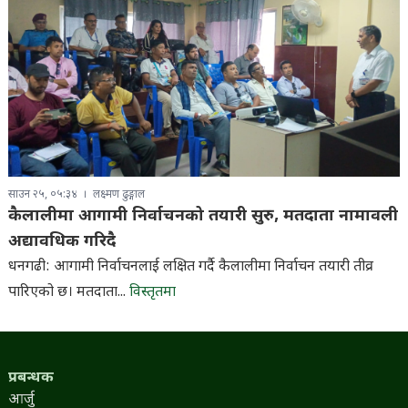
साउन २५, ०५:३४
लक्ष्मण ढुङ्गाल
कैलालीमा आगामी निर्वाचनको तयारी सुरु, मतदाता नामावली
अद्यावधिक गरिदै
धनगढी: आगामी निर्वाचनलाई लक्षित गर्दै कैलालीमा निर्वाचन तयारी तीव्र
पारिएको छ। मतदाता...
विस्तृतमा
प्रबन्धक
आर्जु