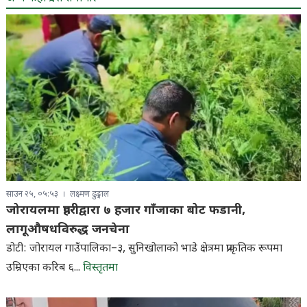
साउन २५, ०५:५३
लक्ष्मण ढुङ्गाल
जोरायलमा प्रहरीद्वारा ७ हजार गाँजाका बोट फडानी,
लागूऔषधविरुद्ध जनचेना
डोटी: जोरायल गाउँपालिका–३, सुनिखोलाको भाडे क्षेत्रमा प्राकृतिक रूपमा
उम्रिएका करिब ६...
विस्तृतमा