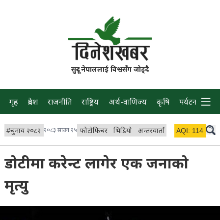
सुदूर नेपाललाई विश्वसँग जोड्दै
गृह
प्रदेश
राजनीति
राष्ट्रिय
अर्थ-वाणिज्य
कृषि
पर्यटन
प्रवास
#
चुनाव २०८२
२०८३ साउन २५
फोटोफिचर
भिडियो
अन्तरवार्ता
विचार/ब्लग
AQI:
114
लाइभ
डोटीमा करेन्ट लागेर एक जनाको
मृत्यु