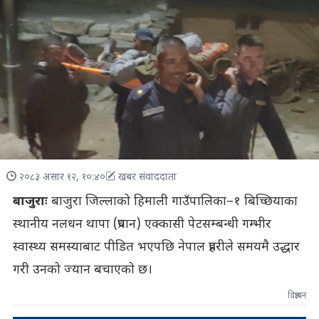
२०८३ असार १२, १०:४०
खबर संवाददाता
बाजुराः
बाजुरा जिल्लाको हिमाली गाउँपालिका–१ बिच्छियाका
स्थानीय नलधन थापा (प्रधान) एक्कासी पेटसम्बन्धी गम्भीर
स्वास्थ्य समस्याबाट पीडित भएपछि नेपाल प्रहरीले समयमै उद्धार
गरी उनको ज्यान बचाएको छ।
विज्ञापन