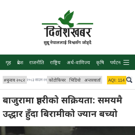
सुदूर नेपाललाई विश्वसँग जोड्दै
गृह
प्रदेश
राजनीति
राष्ट्रिय
अर्थ-वाणिज्य
कृषि
पर्यटन
प्रवास
#
चुनाव २०८२
२०८३ साउन २१
फोटोफिचर
भिडियो
अन्तरवार्ता
विचार/ब्लग
AQI:
114
लाइभ 
बाजुरामा प्रहरीको सक्रियता: समयमै
उद्धार हुँदा बिरामीको ज्यान बच्यो