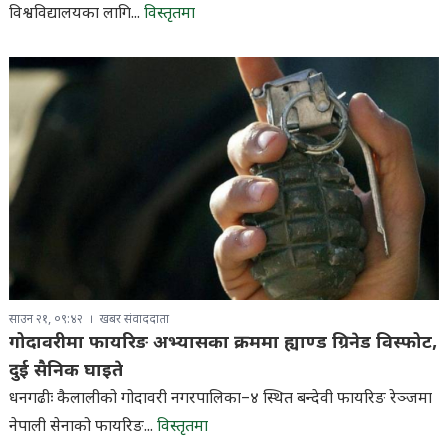
विश्वविद्यालयका लागि...
विस्तृतमा
साउन २१, ०९:४२
खबर संवाददाता
गोदावरीमा फायरिङ अभ्यासका क्रममा ह्याण्ड ग्रिनेड विस्फोट,
दुई सैनिक घाइते
धनगढीः कैलालीको गोदावरी नगरपालिका–४ स्थित बन्देवी फायरिङ रेञ्जमा
नेपाली सेनाको फायरिङ...
विस्तृतमा