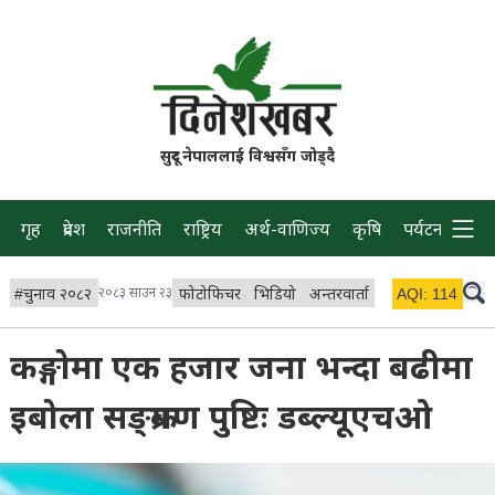
सुदूर नेपाललाई विश्वसँग जोड्दै
गृह
प्रदेश
राजनीति
राष्ट्रिय
अर्थ-वाणिज्य
कृषि
पर्यटन
प्रवास
#
चुनाव २०८२
२०८३ साउन २३
फोटोफिचर
भिडियो
अन्तरवार्ता
विचार/ब्लग
AQI:
114
लाइभ 
कङ्गोमा एक हजार जना भन्दा बढीमा
इबोला सङ्क्रमण पुष्टिः डब्ल्यूएचओ