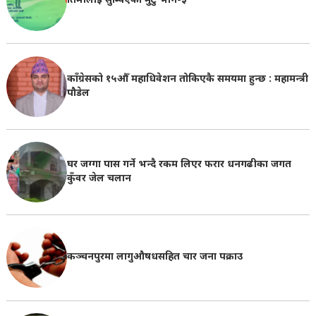
तिमीलाई सुम्पिएको मुटु भाग-३
काँग्रेसको १५औँ महाधिवेशन तोकिएकै समयमा हुन्छ : महामन्त्री
पौडेल
घर जग्गा पास गर्ने भन्दै रकम लिएर फरार धनगढीका जगत
कुँवर जेल चलान
कञ्चनपुरमा लागुऔषधसहित चार जना पक्राउ