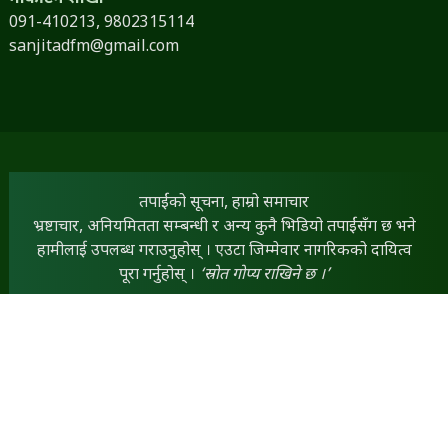
091-410213,
9802315114
sanjitadfm@gmail.com
तपाईंको सूचना, हाम्रो समाचार
भ्रष्टाचार, अनियमितता सम्बन्धी र अन्य कुनै भिडियो तपाईंसँग छ भने
हामीलाई उपलब्ध गराउनुहोस् । एउटा जिम्मेवार नागरिकको दायित्व
पूरा गर्नुहोस् ।
‘स्रोत गोप्य राखिने छ ।’
तपाईंसँग कुनै लेख, रचना, विचार तथा स्तम्भ छन् भने हामीलाई
dineshfm93.8mhz@gmail.com
मा पठाउन सक्नुहुनेछ ।
तपाईंका सामग्रीलाई हामी प्राथमिकताका साथ प्रकाशित गर्नेछौं ।