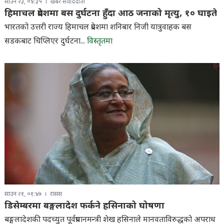
साउन २३, ०४:३५
खबर संवाददाता
हिमाचल प्रदेशमा बस दुर्घटना हुँदा आठ जनाको मृत्यु, १० घाइते
भारतको उत्तरी राज्य हिमाचल प्रदेशमा शनिबार निजी यात्रुवाहक बस
सडकबाट चिप्लिएर दुर्घटना...
विस्तृतमा
साउन २१, ०१:४७
रासस
डिसेम्बरमा बङ्गलादेश फर्कने हसिनाको घोषणा
बङ्गलादेशकी पदच्युत पूर्वप्रधानमन्त्री शेख हसिनाले मानवताविरुद्धको अपराध