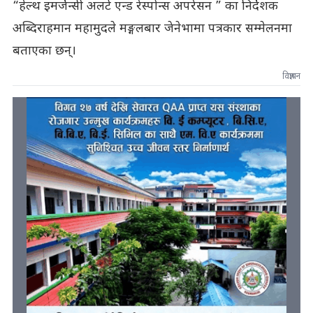
“हेल्थ इमर्जेन्सी अलर्ट एन्ड रेस्पोन्स अपरेसन ” का निर्देशक
अब्दिराहमान महामुदले मङ्गलबार जेनेभामा पत्रकार सम्मेलनमा
बताएका छन्।
विज्ञापन