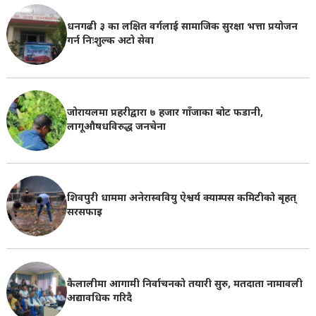
धनगढी ३ का लक्षित वर्गलाई सामाजिक सुरक्षा भत्ता प्रयोजन
गर्न निःशुल्क अटो सेवा
जोरायलमा प्रहरीद्वारा ७ हजार गाँजाका बोट फडानी,
लागूऔषधविरुद्ध जनचेना
शिवपुरी धाममा अनेरास्ववियु ऐश्वर्य क्याम्पस कमिटीको बृहत्
सरसफाइ
कैलालीमा आगामी निर्वाचनको तयारी सुरु, मतदाता नामावली
अद्यावधिक गरिदै