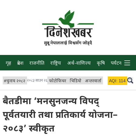
सुदूर नेपाललाई विश्वसँग जोड्दै
गृह
प्रदेश
राजनीति
राष्ट्रिय
अर्थ-वाणिज्य
कृषि
पर्यटन
प्रवास
#
चुनाव २०८२
२०८३ साउन २६
फोटोफिचर
भिडियो
अन्तरवार्ता
विचार/ब्लग
AQI:
114
लाइभ 
बैतडीमा ‘मनसुनजन्य विपद्
पूर्वतयारी तथा प्रतिकार्य योजना–
२०८३’ स्वीकृत