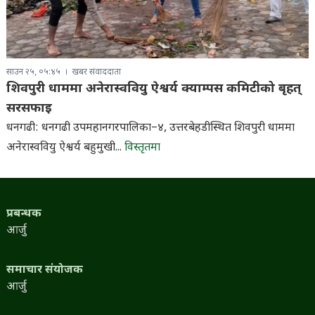
साउन २५, ०५:४५
खबर संवाददाता
शिवपुरी धाममा अनेरास्ववियु ऐश्वर्य क्याम्पस कमिटीको बृहत्
सरसफाइ
धनगढी: धनगढी उपमहानगरपालिका–४, उत्तरबेहडीस्थित शिवपुरी धाममा
अनेरास्ववियु ऐश्वर्य बहुमुखी...
विस्तृतमा
प्रबन्धक
आर्जु
समाचार संयोजक
आर्जु