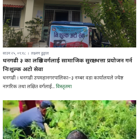
साउन २५, ०९:१८
लक्ष्मण ढुङ्गाल
धनगढी ३ का लक्षित वर्गलाई सामाजिक सुरक्षा भत्ता प्रयोजन गर्न
निःशुल्क अटो सेवा
धनगढी । धनगढी उपमहानगरपालिका–३ नम्बर वडा कार्यालयले ज्येष्ठ
नागरिक तथा लक्षित वर्गलाई...
विस्तृतमा