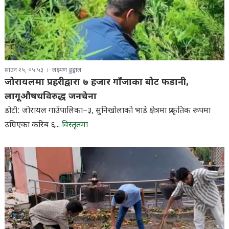
साउन २५, ०५:५३
लक्ष्मण ढुङ्गाल
जोरायलमा प्रहरीद्वारा ७ हजार गाँजाका बोट फडानी,
लागूऔषधविरुद्ध जनचेना
डोटी: जोरायल गाउँपालिका–३, सुनिखोलाको भाडे क्षेत्रमा प्राकृतिक रूपमा
उम्रिएका करिब ६...
विस्तृतमा