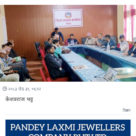
२०८३ जेठ ३१, ०६:१२
केशवराज भट्ट
विज्ञापन