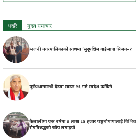
भर्खरै
मुख्य समाचार
भजनी नगरपालिकाको साथमा ‘सुदूरपश्चिम गाईजात्रा सिजन–२
पूर्वप्रधानमन्त्री देउवा साउन २६ गते स्वदेश फर्किने
कैलालीमा एक वर्षमा ४ लाख ८४ हजार पशुचौपायालाई विभिन्न
रोगविरुद्धको खोप लगाइयाे