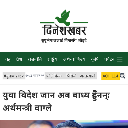
सुदूर नेपाललाई विश्वसँग जोड्दै
गृह
प्रदेश
राजनीति
राष्ट्रिय
अर्थ-वाणिज्य
कृषि
पर्यटन
प्रवास
#
चुनाव २०८२
२०८३ साउन २१
फोटोफिचर
भिडियो
अन्तरवार्ता
विचार/ब्लग
AQI:
114
लाइभ 
युवा विदेश जान अब बाध्य हुँदैनन्ः
अर्थमन्त्री वाग्ले