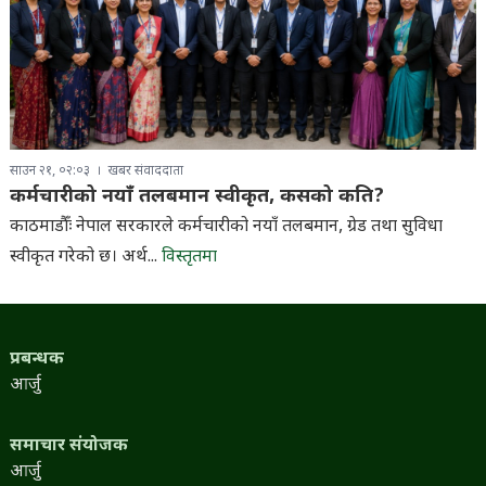
साउन २१, ०२:०३
खबर संवाददाता
कर्मचारीको नयाँ तलबमान स्वीकृत, कसको कति?
काठमाडौँः नेपाल सरकारले कर्मचारीको नयाँ तलबमान, ग्रेड तथा सुविधा
स्वीकृत गरेको छ। अर्थ...
विस्तृतमा
प्रबन्धक
आर्जु
समाचार संयोजक
आर्जु