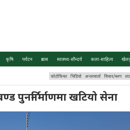
कृषि
पर्यटन
प्रवास
स्वास्थ्य-सौन्दर्य
कला-साहित्य
खेल
फोटोफिचर
भिडियो
अन्तरवार्ता
विचार/ब्लग
ला
ड पुनर्निर्माणमा खटियो सेना