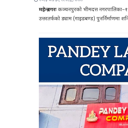
२०८३ जेठ ३१, ११:२८
रासस
महेन्द्रनगरः
कञ्चनपुरको भीमदत्त नगरपालिका–१२
उत्तरतर्फको ड्याम (गाइडबण्ड) पुनर्निर्माणमा 