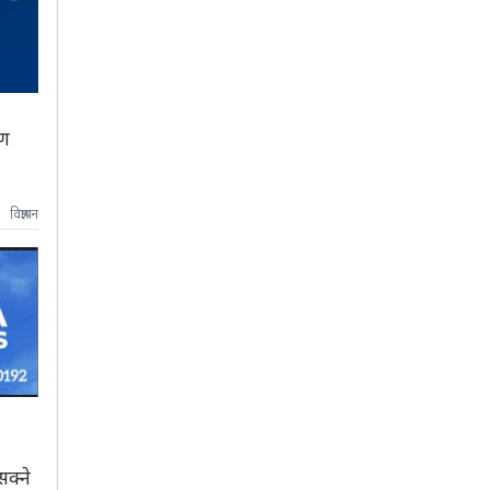
ाण
विज्ञापन
सक्ने