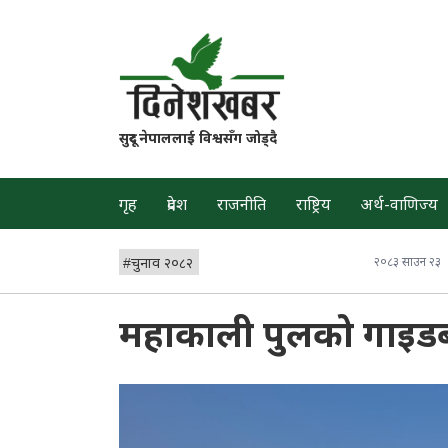
सुदूर नेपाललाई विश्वसँग जोड्दै
गृह
प्रदेश
राजनीति
राष्ट्रिय
अर्थ-वाणिज्य
#
चुनाव २०८२
२०८३ साउन २३
महाकाली पुलको गाइडबण्