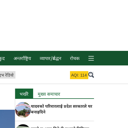
कुद
अन्तर्राष्ट्रिय
व्यापार/प्रर्वद्धन
रोचक
इभ रेडियो
AQI:
114
भर्खरै
मुख्य समाचार
यादवको परिवारलाई प्रदेश सरकारले घर
बनाइदिने