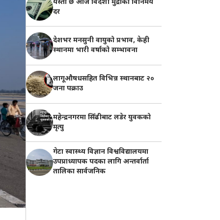
यस्तो छ आज विदेशी मुद्राको विनिमय
दर
देशभर मनसुनी वायुको प्रभाव, केही
स्थानमा भारी वर्षाको सम्भावना
लागूऔषधसहित विभिन्न स्थानबाट २०
जना पक्राउ
महेन्द्रनगरमा सिँढीबाट लडेर युवकको
मृत्यु
गेटा स्वास्थ्य विज्ञान विश्वविद्यालयमा
उपप्राध्यापक पदका लागि अन्तर्वार्ता
तालिका सार्वजनिक