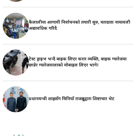
कैलालीमा आगामी निर्वाचनको तयारी सुरु, मतदाता नामावली
अद्यावधिक गरिदै
टेस्ट ड्राइभ भन्दै बाइक लिएर फरार व्यक्ति, बाइक ग्यारेजमा
छाडेर ग्यारेजवालाकाे मोबाइल लिएर भागे!
प्रधानमन्त्री शाहसँग चिनियाँ राजदूतद्वारा शिष्टाचार भेट