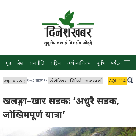
सुदूर नेपाललाई विश्वसँग जोड्दै
गृह
प्रदेश
राजनीति
राष्ट्रिय
अर्थ-वाणिज्य
कृषि
पर्यटन
प्रवास
#
चुनाव २०८२
२०८३ साउन २५
फोटोफिचर
भिडियो
अन्तरवार्ता
विचार/ब्लग
AQI:
114
लाइभ
खलङ्गा–खार सडकः ‘अधुरै सडक,
जोखिमपूर्ण यात्रा’