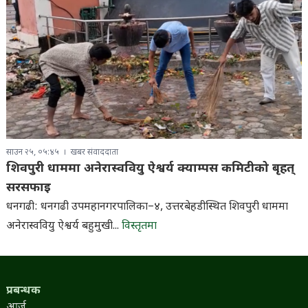
साउन २५, ०५:४५
खबर संवाददाता
शिवपुरी धाममा अनेरास्ववियु ऐश्वर्य क्याम्पस कमिटीको बृहत्
सरसफाइ
धनगढी: धनगढी उपमहानगरपालिका–४, उत्तरबेहडीस्थित शिवपुरी धाममा
अनेरास्ववियु ऐश्वर्य बहुमुखी...
विस्तृतमा
प्रबन्धक
आर्जु