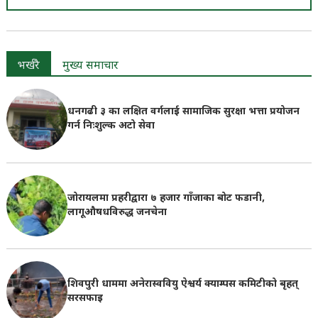
भर्खरै
मुख्य समाचार
धनगढी ३ का लक्षित वर्गलाई सामाजिक सुरक्षा भत्ता प्रयोजन
गर्न निःशुल्क अटो सेवा
जोरायलमा प्रहरीद्वारा ७ हजार गाँजाका बोट फडानी,
लागूऔषधविरुद्ध जनचेना
शिवपुरी धाममा अनेरास्ववियु ऐश्वर्य क्याम्पस कमिटीको बृहत्
सरसफाइ