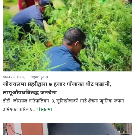
साउन २५, ०५:५३
लक्ष्मण ढुङ्गाल
जोरायलमा प्रहरीद्वारा ७ हजार गाँजाका बोट फडानी,
लागूऔषधविरुद्ध जनचेना
डोटी: जोरायल गाउँपालिका–३, सुनिखोलाको भाडे क्षेत्रमा प्राकृतिक रूपमा
उम्रिएका करिब ६...
विस्तृतमा