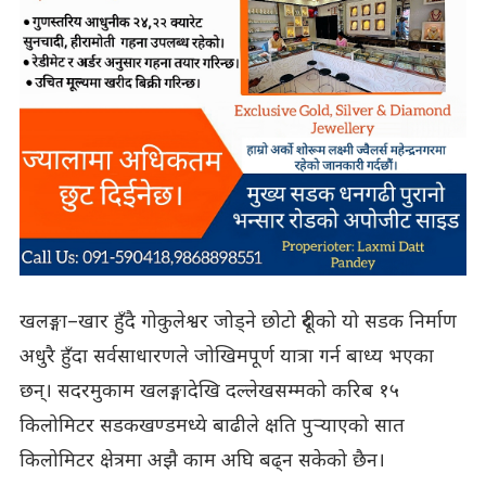
खलङ्गा–खार हुँदै गोकुलेश्वर जोड्ने छोटो दूरीको यो सडक निर्माण
अधुरै हुँदा सर्वसाधारणले जोखिमपूर्ण यात्रा गर्न बाध्य भएका
छन्। सदरमुकाम खलङ्गादेखि दल्लेखसम्मको करिब १५
किलोमिटर सडकखण्डमध्ये बाढीले क्षति पुर्‍याएको सात
किलोमिटर क्षेत्रमा अझै काम अघि बढ्न सकेको छैन।