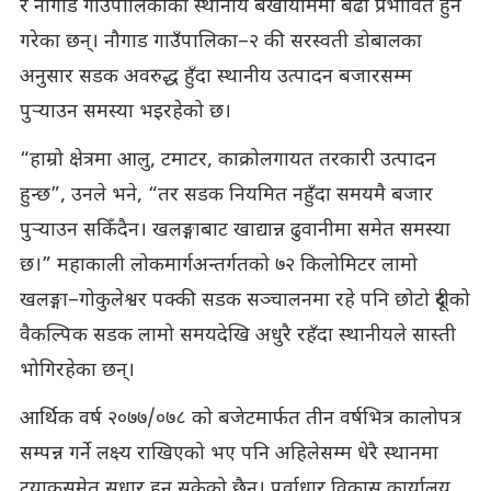
र नौगाड गाउँपालिकाका स्थानीय बर्खायाममा बढी प्रभावित हुने
गरेका छन्। नौगाड गाउँपालिका–२ की सरस्वती डोबालका
अनुसार सडक अवरुद्ध हुँदा स्थानीय उत्पादन बजारसम्म
पुर्‍याउन समस्या भइरहेको छ।
“हाम्रो क्षेत्रमा आलु, टमाटर, काक्रोलगायत तरकारी उत्पादन
हुन्छ”, उनले भने, “तर सडक नियमित नहुँदा समयमै बजार
पुर्‍याउन सकिँदैन। खलङ्गाबाट खाद्यान्न ढुवानीमा समेत समस्या
छ।” महाकाली लोकमार्गअन्तर्गतको ७२ किलोमिटर लामो
खलङ्गा–गोकुलेश्वर पक्की सडक सञ्चालनमा रहे पनि छोटो दूरीको
वैकल्पिक सडक लामो समयदेखि अधुरै रहँदा स्थानीयले सास्ती
भोगिरहेका छन्।
आर्थिक वर्ष २०७७/०७८ को बजेटमार्फत तीन वर्षभित्र कालोपत्र
सम्पन्न गर्ने लक्ष्य राखिएको भए पनि अहिलेसम्म धेरै स्थानमा
ट्रयाकसमेत सुधार हुन सकेको छैन। पूर्वाधार विकास कार्यालय