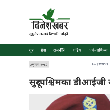
सुदूर नेपाललाई विश्वसँग जोड्दै
गृह
प्रदेश
राजनीति
राष्ट्रिय
अर्थ-वाणिज्य
#
चुनाव २०८२
२०८३ साउन २२
सुदूरपश्चिमका डीआईजी 