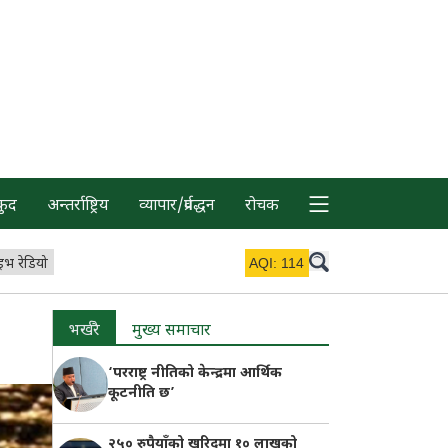
कुद
अन्तर्राष्ट्रिय
व्यापार/प्रर्वद्धन
रोचक
इभ रेडियो
AQI:
114
भर्खरै
मुख्य समाचार
‘परराष्ट्र नीतिको केन्द्रमा आर्थिक
कूटनीति छ’
२५० रुपैयाँको खरिदमा १० लाखको