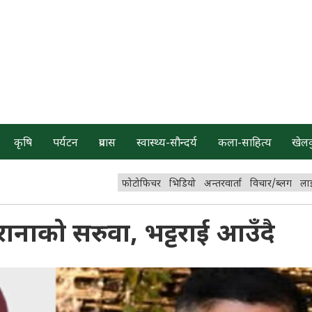
कृषि
पर्यटन
प्रवास
स्वास्थ्य-सौन्दर्य
कला-साहित्य
खेल
फोटोफिचर
भिडियो
अन्तरवार्ता
विचार/ब्लग
ला
रानाको सरुवा, भट्टराई आउँदै