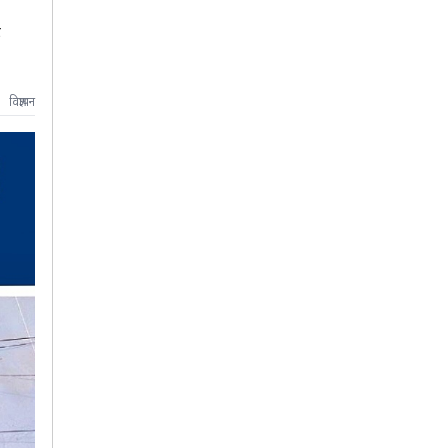
इ
विज्ञापन