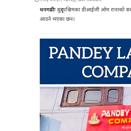
२०८३ जेठ ३०, ०७:२६
खबर संवाददाता
धनगढीः
सुदूरपश्चिमका डीआईजी ओम रानाको सर
आउने भएका छन।