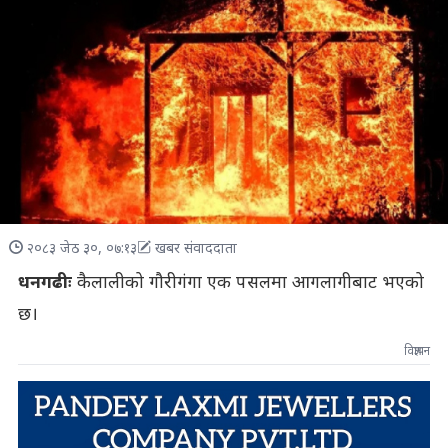
२०८३ जेठ ३०, ०७:१३
खबर संवाददाता
धनगढीः
कैलालीको गौरीगंगा एक पसलमा आगलागीबाट भएको
छ।
विज्ञापन