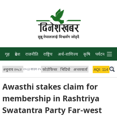
सुदूर नेपाललाई विश्वसँग जोड्दै
गृह
प्रदेश
राजनीति
राष्ट्रिय
अर्थ-वाणिज्य
कृषि
पर्यटन
प्रवास
#
चुनाव २०८२
२०८३ साउन २५
फोटोफिचर
भिडियो
अन्तरवार्ता
विचार/ब्लग
AQI:
114
लाइभ
Awasthi stakes claim for
membership in Rashtriya
Swatantra Party Far-west