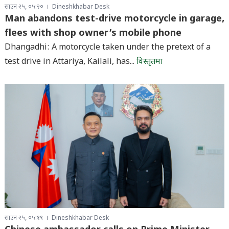
साउन २५, ०५:२०
Dineshkhabar Desk
Man abandons test-drive motorcycle in garage,
flees with shop owner’s mobile phone
Dhangadhi: A motorcycle taken under the pretext of a
test drive in Attariya, Kailali, has...
विस्तृतमा
साउन २५, ०५:१९
Dineshkhabar Desk