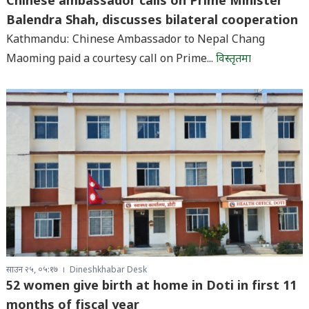
Chinese ambassador calls on Prime Minister
Balendra Shah, discusses bilateral cooperation
Kathmandu: Chinese Ambassador to Nepal Chang
Maoming paid a courtesy call on Prime...
विस्तृतमा
साउन २५, ०५:१७
Dineshkhabar Desk
52 women give birth at home in Doti in first 11
months of fiscal year