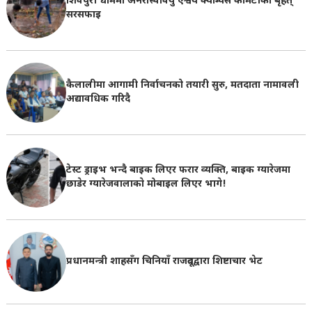
शिवपुरी धाममा अनेरास्ववियु ऐश्वर्य क्याम्पस कमिटीको बृहत्
सरसफाइ
कैलालीमा आगामी निर्वाचनको तयारी सुरु, मतदाता नामावली
अद्यावधिक गरिदै
टेस्ट ड्राइभ भन्दै बाइक लिएर फरार व्यक्ति, बाइक ग्यारेजमा
छाडेर ग्यारेजवालाकाे मोबाइल लिएर भागे!
प्रधानमन्त्री शाहसँग चिनियाँ राजदूतद्वारा शिष्टाचार भेट