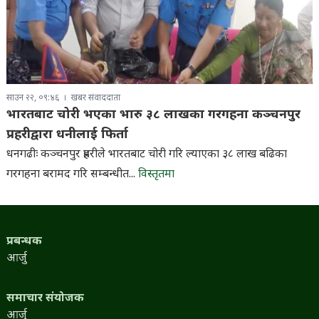
साउन २२, ०९:४६
खबर संवाददाता
भारतबाट चोरी भएका भारु ३८ लाखका गरगहना कञ्चनपुर
प्रहरीद्वारा धनीलाई फिर्ता
धनगढीः कञ्चनपुर प्रहरीले भारतबाट चोरी गरि ल्याएका ३८ लाख बढिका
गरगहना बरामद गरि सम्बन्धीत...
विस्तृतमा
प्रबन्धक
आर्जु
समाचार संयोजक
आर्जु