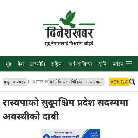
सुदूर नेपाललाई विश्वसँग जोड्दै
गृह
प्रदेश
राजनीति
राष्ट्रिय
अर्थ-वाणिज्य
कृषि
पर्यटन
प्रवास
#
चुनाव २०८२
२०८३ साउन २२
फोटोफिचर
भिडियो
अन्तरवार्ता
विचार/ब्लग
AQI:
114
लाइभ 
रास्वपाको सुदूरपश्चिम प्रदेश सदस्यमा
अवस्थीकाे दाबी