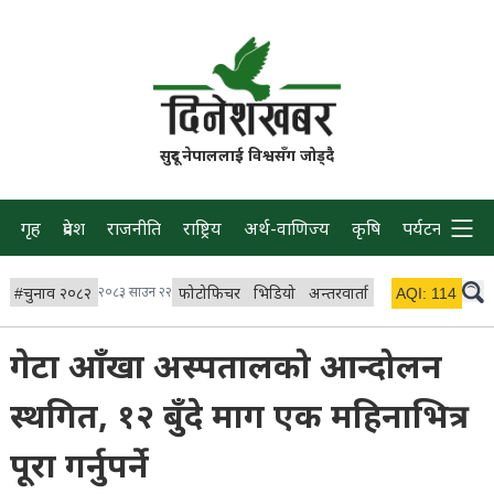
सुदूर नेपाललाई विश्वसँग जोड्दै
गृह
प्रदेश
राजनीति
राष्ट्रिय
अर्थ-वाणिज्य
कृषि
पर्यटन
प्रवास
#
चुनाव २०८२
२०८३ साउन २२
फोटोफिचर
भिडियो
अन्तरवार्ता
विचार/ब्लग
AQI:
114
लाइभ 
गेटा आँखा अस्पतालको आन्दोलन
स्थगित, १२ बुँदे माग एक महिनाभित्र
पूरा गर्नुपर्ने