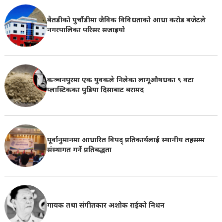
बैतडीको पुर्चौडीमा जैविक विविधताको आधा करोड बजेटले
नगरपालिका परिसर सजाइयो
कञ्चनपुरमा एक युवकले निलेका लागूऔषधका ९ वटा
प्लास्टिकका पुडिया दिसाबाट बरामद
पूर्वानुमानमा आधारित विपद् प्रतिकार्यलाई स्थानीय तहसम्म
संस्थागत गर्ने प्रतिबद्धता
गायक तथा संगीतकार अशोक राईको निधन