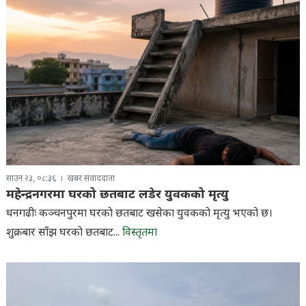
साउन २३, ०८:३६
खबर संवाददाता
महेन्द्रनगरमा घरको छतबाट लडेर युवकको मृत्यु
धनगढीः कञ्चनपुरमा घरकाे छतबाट खसेका युवककाे मृत्यु भएको छ।
शुक्रबार साँझ घरकाे छतबाट...
विस्तृतमा