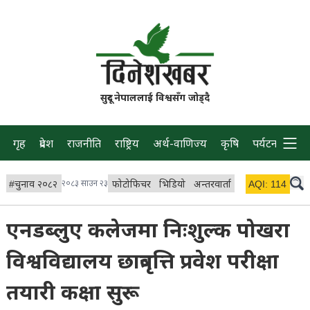
सुदूर नेपाललाई विश्वसँग जोड्दै
गृह
प्रदेश
राजनीति
राष्ट्रिय
अर्थ-वाणिज्य
कृषि
पर्यटन
प्रवास
#
चुनाव २०८२
२०८३ साउन २३
फोटोफिचर
भिडियो
अन्तरवार्ता
विचार/ब्लग
AQI:
114
लाइभ 
एनडब्लुए कलेजमा निःशुल्क पोखरा
विश्वविद्यालय छात्रवृत्ति प्रवेश परीक्षा
तयारी कक्षा सुरू