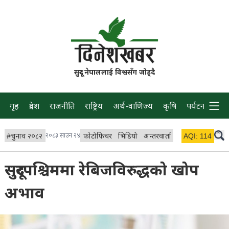
सुदूर नेपाललाई विश्वसँग जोड्दै
गृह
प्रदेश
राजनीति
राष्ट्रिय
अर्थ-वाणिज्य
कृषि
पर्यटन
प्रवास
#
चुनाव २०८२
२०८३ साउन २४
फोटोफिचर
भिडियो
अन्तरवार्ता
विचार/ब्लग
AQI:
114
लाइभ
सुदूरपश्चिममा रेबिजविरुद्धको खोप
अभाव