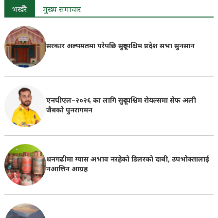
भर्खरै
मुख्य समाचार
सरकार अल्पमतमा परेपछि सुदूरपश्चिम प्रदेश सभा सुनसान
एनपीएल–२०२६ का लागि सुदूरपश्चिम रोयल्समा सेफ अली
जैबको पुनरागमन
धनगढीमा ग्यास अभाव नरहेको डिलरको दाबी, उपभोक्तालाई
नआत्तिन आग्रह