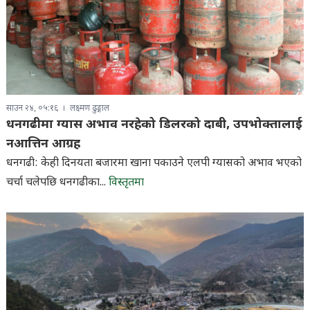
साउन २४, ०५:१६
लक्ष्मण ढुङ्गाल
धनगढीमा ग्यास अभाव नरहेको डिलरको दाबी, उपभोक्तालाई
नआत्तिन आग्रह
धनगढी: केही दिनयता बजारमा खाना पकाउने एलपी ग्यासको अभाव भएको
चर्चा चलेपछि धनगढीका...
विस्तृतमा