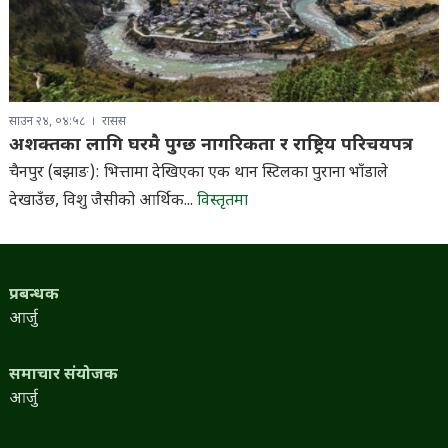
साउन २४, ०४:५८
रासस
अशक्तका लागि घरमै पुग्छ नागरिकता र राष्ट्रिय परिचयपत्र
चैनपुर (बझाङ): भित्तामा देखिएका एक थान स्टिलका पुराना भाँडाले
देखाउँछ, विशु जैसीको आर्थिक...
विस्तृतमा
प्रबन्धक
आर्जु
समाचार संयोजक
आर्जु