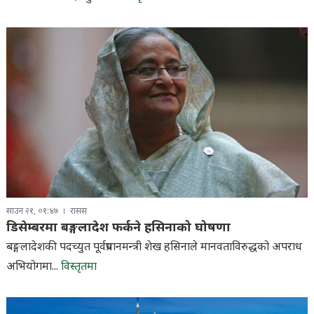
साउन २१, ०१:४७
रासस
डिसेम्बरमा बङ्गलादेश फर्कने हसिनाको घोषणा
बङ्गलादेशकी पदच्युत पूर्वप्रधानमन्त्री शेख हसिनाले मानवताविरुद्धको अपराध
अभियोगमा...
विस्तृतमा