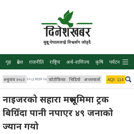
सुदूर नेपाललाई विश्वसँग जोड्दै
गृह
प्रदेश
राजनीति
राष्ट्रिय
अर्थ-वाणिज्य
कृषि
पर्यटन
प्रवास
#
चुनाव २०८२
२०८३ साउन २४
फोटोफिचर
भिडियो
अन्तरवार्ता
विचार/ब्लग
AQI:
114
लाइभ
नाइजरको सहारा मरुभूमिमा ट्रक
बिग्रिँदा पानी नपाएर ४९ जनाको
ज्यान गयो