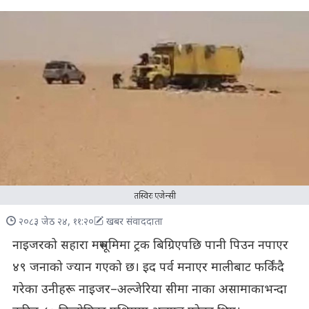
तस्विरः एजेन्सी
२०८३ जेठ २४, ११:२०
खबर संवाददाता
नाइजरको सहारा मरुभूमिमा ट्रक बिग्रिएपछि पानी पिउन नपाएर
४९ जनाको ज्यान गएको छ। इद पर्व मनाएर मालीबाट फर्किंदै
गरेका उनीहरू नाइजर–अल्जेरिया सीमा नाका असामाकाभन्दा