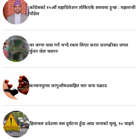
काँग्रेसको १५औँ महाधिवेशन तोकिएकै समयमा हुन्छ : महामन्त्री
पौडेल
घर जग्गा पास गर्ने भन्दै रकम लिएर फरार धनगढीका जगत
कुँवर जेल चलान
कञ्चनपुरमा लागुऔषधसहित चार जना पक्राउ
हिमाचल प्रदेशमा बस दुर्घटना हुँदा आठ जनाको मृत्यु, १० घाइते