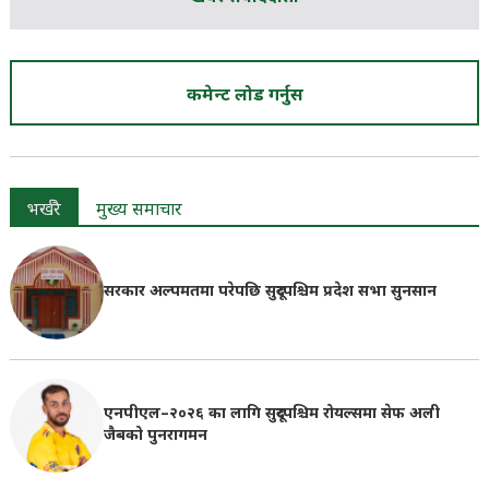
कमेन्ट लोड गर्नुस
भर्खरै
मुख्य समाचार
सरकार अल्पमतमा परेपछि सुदूरपश्चिम प्रदेश सभा सुनसान
एनपीएल–२०२६ का लागि सुदूरपश्चिम रोयल्समा सेफ अली
जैबको पुनरागमन