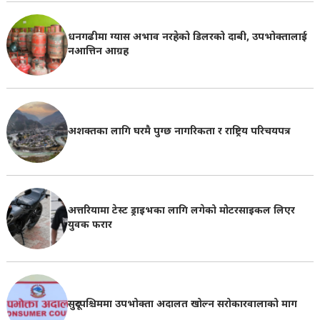
धनगढीमा ग्यास अभाव नरहेको डिलरको दाबी, उपभोक्तालाई
नआत्तिन आग्रह
अशक्तका लागि घरमै पुग्छ नागरिकता र राष्ट्रिय परिचयपत्र
अत्तरियामा टेस्ट ड्राइभका लागि लगेको मोटरसाइकल लिएर
युवक फरार
सुदूरपश्चिममा उपभोक्ता अदालत खोल्न सरोकारवालाको माग