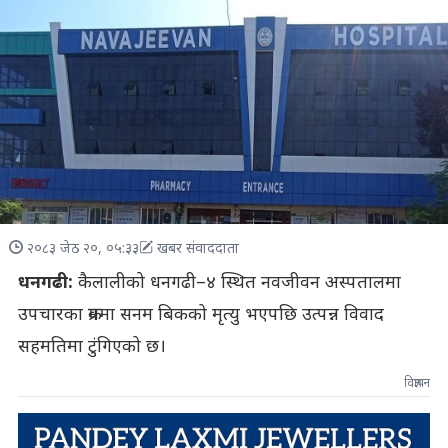
२०८३ जेठ २०, ०५:३३
खबर संवाददाता
धनगढी:
कैलालीको धनगढी–४ स्थित नवजीवन अस्पतालमा
उपचारका क्रममा सनम बिकको मृत्यु भएपछि उत्पन्न विवाद
सहमतिमा टुंगिएको छ।
विज्ञापन