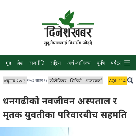
सुदूर नेपाललाई विश्वसँग जोड्दै
गृह
प्रदेश
राजनीति
राष्ट्रिय
अर्थ-वाणिज्य
कृषि
पर्यटन
प्रवास
#
चुनाव २०८२
२०८३ साउन २४
फोटोफिचर
भिडियो
अन्तरवार्ता
विचार/ब्लग
AQI:
114
लाइभ
धनगढीकाे नवजीवन अस्पताल र
मृतक युवतीका परिवारबीच सहमति