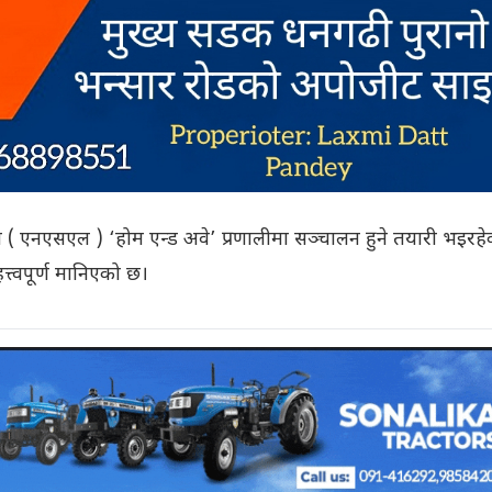
 ( एनएसएल ) ‘होम एन्ड अवे’ प्रणालीमा सञ्चालन हुने तयारी भइरहे
्त्वपूर्ण मानिएको छ।