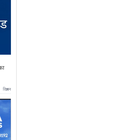
का
विज्ञापन