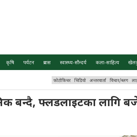
कृषि
पर्यटन
प्रवास
स्वास्थ्य-सौन्दर्य
कला-साहित्य
खेल
फोटोफिचर
भिडियो
अन्तरवार्ता
विचार/ब्लग
ला
क बन्दै, फ्लडलाइटका लागि बज