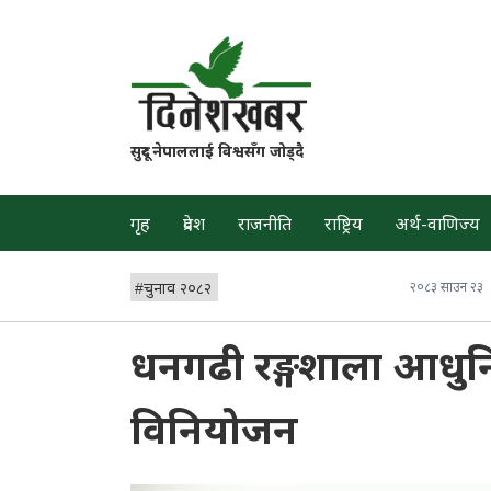
सुदूर नेपाललाई विश्वसँग जोड्दै
गृह
प्रदेश
राजनीति
राष्ट्रिय
अर्थ-वाणिज्य
#
चुनाव २०८२
२०८३ साउन २३
धनगढी रङ्गशाला आधुनि
विनियोजन