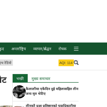
कुद
अन्तर्राष्ट्रिय
व्यापार/प्रर्वद्धन
रोचक
इभ रेडियो
AQI:
114
ेट
भर्खरै
मुख्य समाचार
कैलालीमा एकैदिन दुई महिलासहित तीन
जना मृत भेटिए
तीनवटै प्रज्ञा प्रतिष्ठानको पदाधिकारीमा