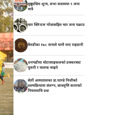
सुदूरपश्चिम शून्य, सभा सदस्यमा ९ जना
मात्रै
चार क्विन्टल गाँजासहित चार जना पक्राउ
बैतडीका १७८ जनाले घरमै पाए राहदानी
धनगढीमा मोटरसाइकलको ठक्करबाट
युवती र चालक घाइते
सेती अस्पतालका डा.पाण्डे निजीको
शल्यक्रियामा संलग्न, छात्रवृत्ति करारको
नियममाथि प्रश्न