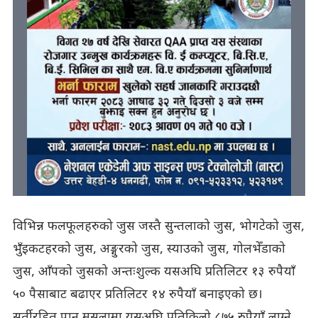
विभिन्न फलफूलहरुको जुस जस्तै सुन्तलाको जुस, भोगटेको जुस,
भुँइकटहरको जुस, अङ्गुरको जुस, स्याउको जुस, गोलभेँडाको
जुस, आँपको जुसको अन्तःशुल्क यसअघि प्रतिलिटर १३ रुपैयाँ
५० पैसाबाट बढाएर प्रतिलिटर १४ रुपैयाँ बनाइएको छ।
सुर्तीरहित पान मसलामा यसअघि प्रतिकिलो ८७५ रुपैयाँ लाग्ने