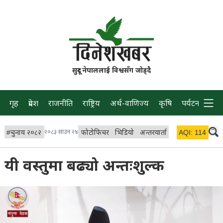
सुदूर नेपाललाई विश्वसँग जोड्दै
गृह
प्रदेश
राजनीति
राष्ट्रिय
अर्थ-वाणिज्य
कृषि
पर्यटन
प्रवास
#
चुनाव २०८२
२०८३ साउन २४
फोटोफिचर
भिडियो
अन्तरवार्ता
विचार/ब्लग
AQI:
114
लाइभ
यी वस्तुमा बढ्यो अन्तःशुल्क