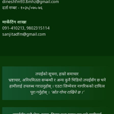
dineshfm93.8mhz@gmail.com
दर्ता नम्बर - १०३५/०७५-७६
मार्केटिंग शाखा
091-410213,
9802315114
sanjitadfm@gmail.com
तपाईंको सूचना, हाम्रो समाचार
भ्रष्टाचार, अनियमितता सम्बन्धी र अन्य कुनै भिडियो तपाईंसँग छ भने
हामीलाई उपलब्ध गराउनुहोस् । एउटा जिम्मेवार नागरिकको दायित्व
पूरा गर्नुहोस् ।
‘स्रोत गोप्य राखिने छ ।’