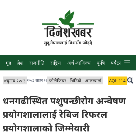
सुदूर नेपाललाई विश्वसँग जोड्दै
गृह
प्रदेश
राजनीति
राष्ट्रिय
अर्थ-वाणिज्य
कृषि
पर्यटन
प्रवास
#
चुनाव २०८२
२०८३ साउन २२
फोटोफिचर
भिडियो
अन्तरवार्ता
विचार/ब्लग
AQI:
114
लाइभ 
धनगढीस्थित पशुपन्छी रोग अन्वेषण
प्रयोगशालालाई रेबिज रिफरल
प्रयोगशालाको जिम्मेवारी