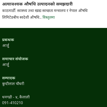
अत्यावश्यक औषधि उत्पादनको समझदारी
काठमाडौँ: स्वास्थ्य तथा खाद्य स्वच्छता मन्त्रालय र नेपाल औषधि
लिमिटेडबीच स्वदेशी औषधि...
विस्तृतमा
प्रबन्धक
आर्जु
समाचार संयोजक
आर्जु
सम्पादक
बुन्दीलाल चौधरी
धनगढी - ४, कैलाली
091-410210