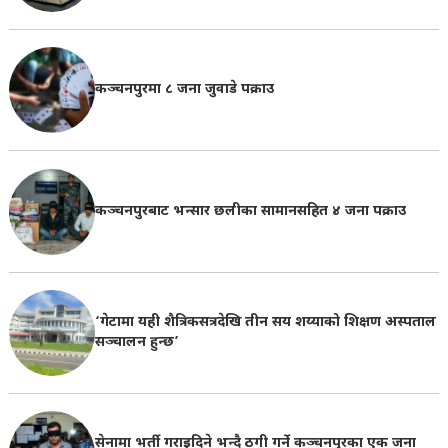
कञ्चनपुरमा ८ जना जुवाडे पक्राउ
कञ्चनपुरबाट भन्सार छलीका सामानसहित ४ जना पक्राउ
‘गेटामा यही शैत्रिकसत्रदेखि तीन सय शय्याको शिक्षण अस्पताल
सञ्चालन हुन्छ’
सेनामा भर्ती गराइदिने भन्दै ठगी गर्ने कञ्चनपुरका एक जना